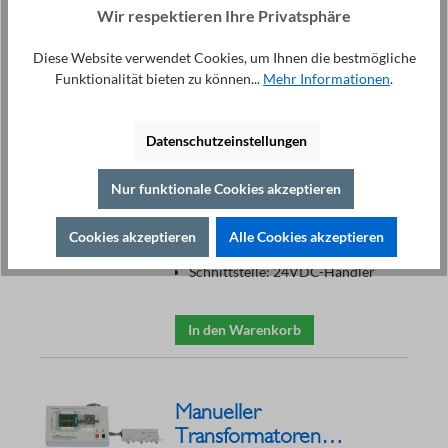
Wir respektieren Ihre Privatsphäre
Diese Website verwendet Cookies, um Ihnen die bestmögliche
Pneumatischer
Funktionalität bieten zu können...
Mehr Informationen
.
Transformatoren
Testadapter ST1901A
1.250,00 €*
Datenschutzeinstellungen
Vollpneumatischer Testadapter
für 20 Pins
Trigger Modus: 4
Nur funktionale Cookies akzeptieren
Klemmenkontakte
Leichte Bedienung auch für
angelernte Arbeitskräfte
Cookies akzeptieren
Alle Cookies akzeptieren
Schneller Durchlauf
Schnittstelle: 24VDC-Handler
In den Warenkorb
Manueller
Transformatoren