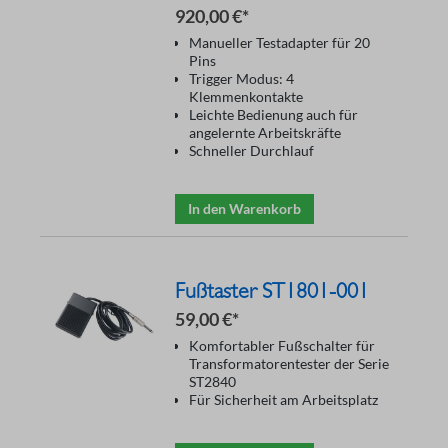
Testadapter ST1901B
920,00 €*
Manueller Testadapter für 20
Pins
Trigger Modus: 4
Klemmenkontakte
Leichte Bedienung auch für
angelernte Arbeitskräfte
Schneller Durchlauf
In den Warenkorb
Fußtaster ST1801-001
59,00 €*
Komfortabler Fußschalter für
Transformatorentester der Serie
ST2840
Für Sicherheit am Arbeitsplatz