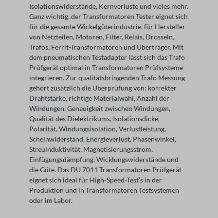
Isolationswiderstände, Kernverluste und vieles mehr.
Ganz wichtig, der Transformatoren Tester eignet sich
für die gesamte Wickelgüterindustrie, für Hersteller
von Netzteilen, Motoren, Filter, Relais, Drosseln,
Trafos, Ferrit-Transformatoren und Übertrager. Mit
dem pneumatischen Testadapter lässt sich das Trafo
Prüfgerät optimal in Transformatoren Prüfsysteme
integrieren. Zur qualitätsbringenden Trafo Messung
gehört zusätzlich die Überprüfung von: korrekter
Drahtstärke, richtige Materialwahl, Anzahl der
Windungen, Genauigkeit zwischen Windungen,
Qualität des Dielektrikums, Isolationsdicke,
Polarität, Windungsisolation, Verlustleistung,
Scheinwiderstand, Energieverlust, Phasenwinkel,
Streuinduktivität, Magnetisierungsstrom,
Einfügungsdämpfung, Wicklungswiderstände und
die Güte. Das DU 7011 Transformatoren Prüfgerät
eignet sich ideal für High-Speed-Test’s in der
Produktion und in Transformatoren Testsystemen
oder im Labor.