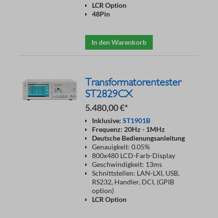
LCR Option
48Pin
In den Warenkorb
Transformatorentester
ST2829CX
5.480,00 €*
Inklusive:
ST1901B
Frequenz: 20Hz - 1MHz
Deutsche Bedienungsanleitung
Genauigkeit: 0.05%
800x480 LCD-Farb-Display
Geschwindigkeit: 13ms
Schnittstellen: LAN-LXI, USB,
RS232, Handler, DCI, (GPIB
option)
LCR Option