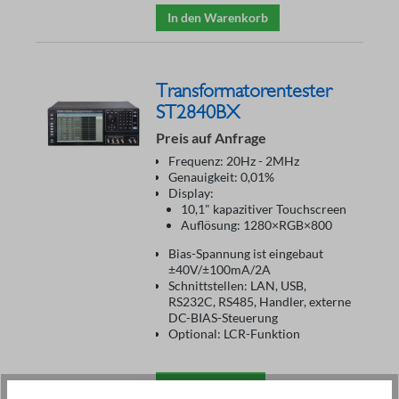
In den Warenkorb
Transformatorentester
ST2840BX
Preis auf Anfrage
Frequenz: 20Hz - 2MHz
Genauigkeit: 0,01%
Display:
10,1" kapazitiver Touchscreen
Auflösung: 1280×RGB×800
Bias-Spannung ist eingebaut
±40V/±100mA/2A
Schnittstellen: LAN, USB,
RS232C, RS485, Handler, externe
DC-BIAS-Steuerung
Optional: LCR-Funktion
Anfrage stellen