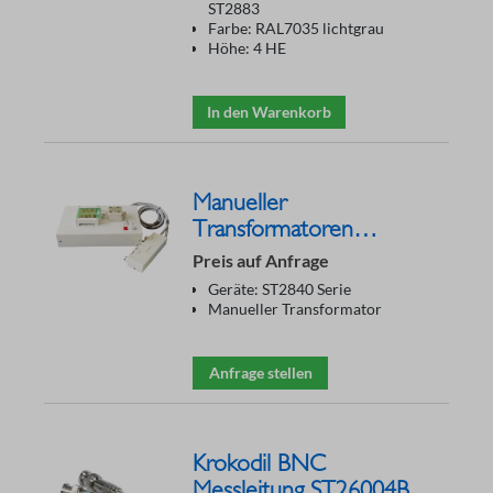
ST2883
Farbe: RAL7035 lichtgrau
Höhe: 4 HE
In den Warenkorb
Manueller
Transformatoren
Testadapter ST1806B
Preis auf Anfrage
Geräte: ST2840 Serie
Manueller Transformator
Anfrage stellen
Krokodil BNC
Messleitung ST26004B