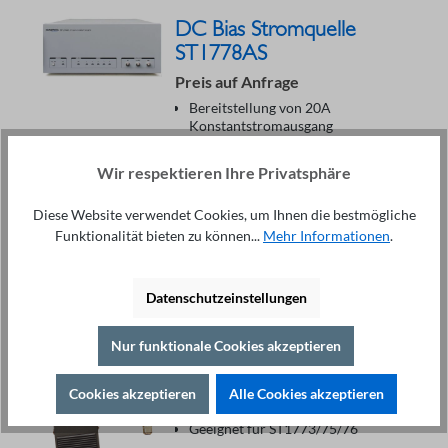
DC Bias Stromquelle
ST1778AS
Preis auf Anfrage
Bereitstellung von 20A
Konstantstromausgang
Slave-Maschine zur Verbindung
mit ST1778A
Wir respektieren Ihre Privatsphäre
Unterstützt maximal 6 Maschinen
und erreicht 120A
Diese Website verwendet Cookies, um Ihnen die bestmögliche
Konstantstrom-Ausgang
Funktionalität bieten zu können...
Mehr Informationen
.
Anfrage stellen
Datenschutzeinstellungen
Nur funktionale Cookies akzeptieren
Fußtaster ST2881-001
49,00 €*
Cookies akzeptieren
Alle Cookies akzeptieren
Komfortabler Fußtaster
Geeignet für ST1773/75/76