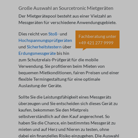
Große Auswahl an Sourcetronic Mietgeräten
Der Mietgerätepool besteht aus einer Vielzahl an
Messgeräten für verschiedene Anwendungsgebiete.
Dies reicht von
Stoß-
und
Fachberatung unter
Hochspannungsprüfgeräten
+49 421 277 9999
und
Sicherheitstestern
über
Erdungsmessgeräte
bis hin
zum Schutzrelais-Prüfgerät für die mobile
Verwendung. Sie profitieren beim Mieten von
bequemen Mietkonditionen, fairen Preisen und einer
flexible Termingestaltung für eine optimale
Auslastung der Geräte.
Sollte Sie die Leistungsfähigkeit eines Messgeräts
überzeugen und Sie entscheiden sich dieses Gerät zu
kaufen, bekommen Sie den Mietpreis
selbstverständlich auf den Kauf angerechnet. So
haben Sie die Chance, ein bestimmtes Messgerät zu
mieten und auf Herz und Nieren zu testen, ohne
dabei ein finanzielles Risiko einzugehen. Die Auswahl