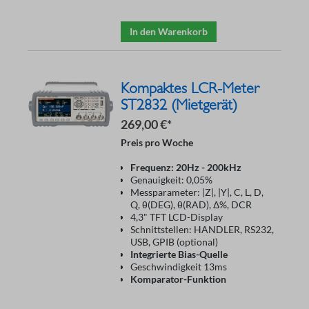
In den Warenkorb
Kompaktes LCR-Meter
ST2832 (Mietgerät)
269,00 €*
Preis pro Woche
Frequenz: 20Hz - 200kHz
Genauigkeit: 0,05%
Messparameter: |Z|, |Y|, C, L, D,
Q, θ(DEG), θ(RAD), Δ%, DCR
4,3" TFT LCD-Display
Schnittstellen: HANDLER, RS232,
USB, GPIB (optional)
Integrierte Bias-Quelle
Geschwindigkeit 13ms
Komparator-Funktion