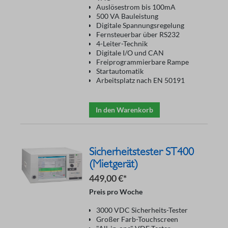
Auslösestrom bis 100mA
500 VA Bauleistung
Digitale Spannungsregelung
Fernsteuerbar über RS232
4-Leiter-Technik
Digitale I/O und CAN
Freiprogrammierbare Rampe
Startautomatik
Arbeitsplatz nach EN 50191
In den Warenkorb
Sicherheitstester ST400
(Mietgerät)
449,00 €*
Preis pro Woche
3000 VDC Sicherheits-Tester
Großer Farb-Touchscreen