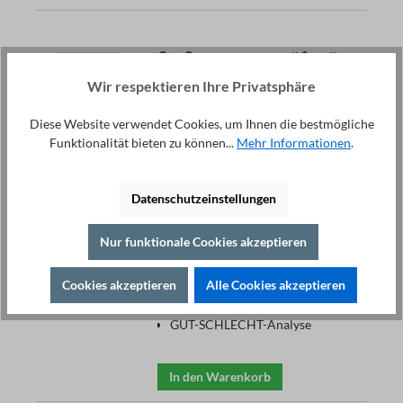
Stoßspannungsprüfgerät
ST2883S8-5 (Mietgerät)
Wir respektieren Ihre Privatsphäre
349,00 €*
Diese Website verwendet Cookies, um Ihnen die bestmögliche
Preis pro Woche
Funktionalität bieten zu können...
Mehr Informationen
.
Spannung 100 V - 5000 V
1-phasig und 3-phasig, 250 mJ
Impuls
Datenschutzeinstellungen
200 MS/s Abtastrate
Kanäle: 8
Nur funktionale Cookies akzeptieren
Fläche, Differenzfläche, Korona,
Differenzphase
7" Farb-TFT
Cookies akzeptieren
Alle Cookies akzeptieren
LAN, USB, USB Host, RS232,
Handler
GUT-SCHLECHT-Analyse
In den Warenkorb