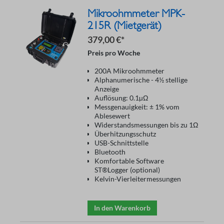
Mikroohmmeter MPK-
215R (Mietgerät)
379,00 €*
Preis pro Woche
200A Mikroohmmeter
Alphanumerische - 4½ stellige
Anzeige
Auflösung: 0.1µΩ
Messgenauigkeit: ± 1% vom
Ablesewert
Widerstandsmessungen bis zu 1Ω
Überhitzungsschutz
USB-Schnittstelle
Bluetooth
Komfortable Software
ST®Logger (optional)
Kelvin-Vierleitermessungen
In den Warenkorb