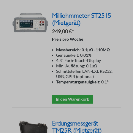
Milliohmmeter ST2515
(Mietgerät)
249,00 €*
Preis pro Woche
Messbereich: 0.1μΩ -110MΩ
Genauigkeit: 0.01%
4.3" Farb-Touch-Display
Min. Auflösung: 0.1µΩ
Schnittstellen LAN-LXI, RS232,
USB, GPIB (optional)
Temperaturgenauigkeit: 0.1°
In den Warenkorb
Erdungsmessgerät
TM25R (Mietgerät)