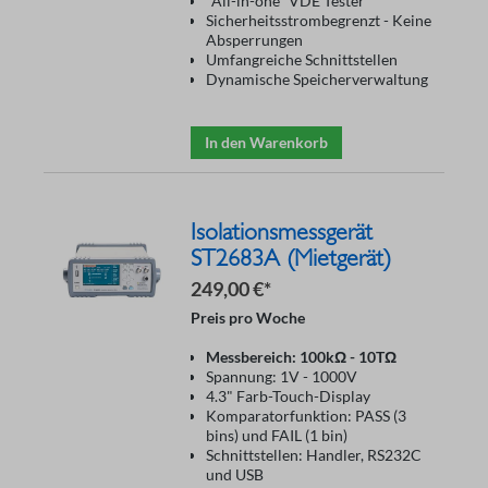
"All-in-one" VDE Tester
Sicherheitsstrombegrenzt - Keine
Absperrungen
Umfangreiche Schnittstellen
Dynamische Speicherverwaltung
In den Warenkorb
Isolationsmessgerät
ST2683A (Mietgerät)
249,00 €*
Preis pro Woche
Messbereich: 100kΩ - 10TΩ
Spannung: 1V - 1000V
4.3" Farb-Touch-Display
Komparatorfunktion: PASS (3
bins) und FAIL (1 bin)
Schnittstellen: Handler, RS232C
und USB