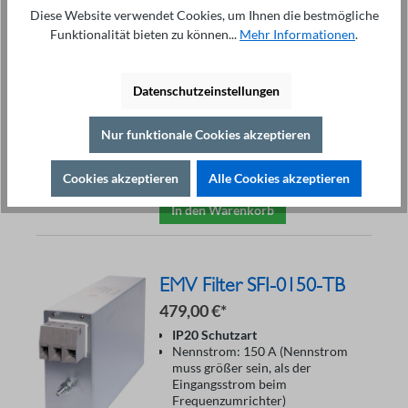
389,00 €*
Diese Website verwendet Cookies, um Ihnen die bestmögliche
IP20 Schutzart
Funktionalität bieten zu können...
Mehr Informationen
.
Nennstrom: 110 A (Nennstrom
muss größer sein, als der
Eingangsstrom beim
Datenschutzeinstellungen
Frequenzumrichter)
Spannung: 400 V
Kategorie: C2
Nur funktionale Cookies akzeptieren
Reduziert Spannungsspitzen
Vermindert Störausstrahlung
Cookies akzeptieren
Alle Cookies akzeptieren
In den Warenkorb
EMV Filter SFI-0150-TB
479,00 €*
IP20 Schutzart
Nennstrom: 150 A (Nennstrom
muss größer sein, als der
Eingangsstrom beim
Frequenzumrichter)