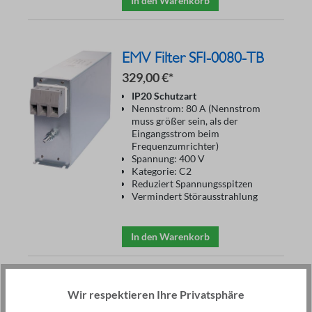
In den Warenkorb
EMV Filter SFI-0080-TB
329,00 €*
IP20 Schutzart
Nennstrom: 80 A (Nennstrom
muss größer sein, als der
Eingangsstrom beim
Frequenzumrichter)
Spannung: 400 V
Kategorie: C2
Reduziert Spannungsspitzen
Vermindert Störausstrahlung
In den Warenkorb
EMV Filter SFI-0110-TB
Wir respektieren Ihre Privatsphäre