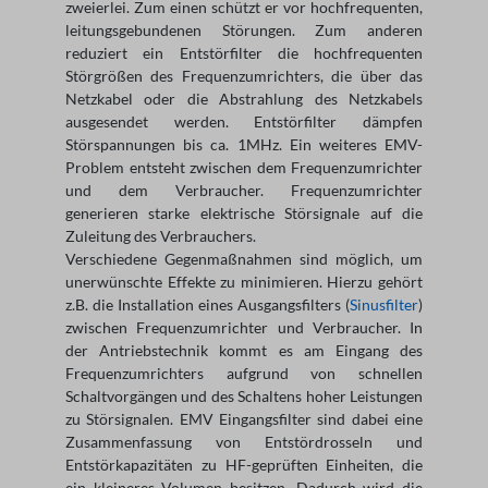
zweierlei.
Zum einen schützt er vor hochfrequenten,
leitungsgebundenen Störungen. Zum anderen
reduziert ein Entstörfilter die hochfrequenten
Störgrößen des Frequenzumrichters,
die über das
Netzkabel oder die Abstrahlung des Netzkabels
ausgesendet werden. Entstörfilter dämpfen
Störspannungen bis ca. 1MHz. Ein weiteres EMV-
Problem entsteht
zwischen dem Frequenzumrichter
und dem Verbraucher. Frequenzumrichter
generieren starke elektrische Störsignale auf die
Zuleitung des Verbrauchers.
Verschiedene Gegenmaßnahmen sind möglich, um
unerwünschte Effekte zu minimieren. Hierzu gehört
z.B. die Installation eines Ausgangsfilters (
Sinusfilter
)
zwischen Frequenzumrichter und Verbraucher. In
der Antriebstechnik kommt es am Eingang des
Frequenzumrichters aufgrund von schnellen
Schaltvorgängen und des Schaltens hoher Leistungen
zu Störsignalen. EMV Eingangsfilter sind dabei eine
Zusammenfassung von Entstördrosseln und
Entstörkapazitäten zu HF-geprüften Einheiten, die
ein kleineres Volumen besitzen. Dadurch wird die