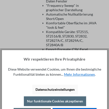
Daten Fenster
"Frequency Sweep" in
graphischer Darstellung
Automatische Nullkalibrierung
Short/Open
Komfortable Oberfläche im JAVA
"look & feel"
Kompatible Geräte: ST2515,
ST2516/B, ST2830, ST2832,
ST2827A/C, ST2829A/C,
ST2840A/B
Export-Formate: CSV, Excel
Fernsteuerung über: USB, RS-232
Sprachen: Deutsch, Englisch
Wir respektieren Ihre Privatsphäre
Betriebssystem: Windows
Diese Website verwendet Cookies, um Ihnen die bestmögliche
Funktionalität bieten zu können...
Mehr Informationen
.
In den Warenkorb
Datenschutzeinstellungen
ST®METER 3.0
Nur funktionale Cookies akzeptieren
Messgeräte Software