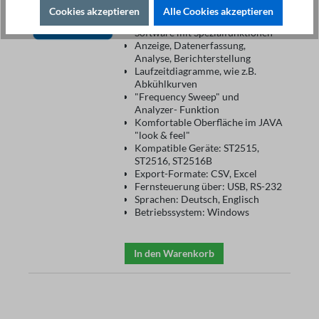
289,00 €*
Cookies akzeptieren
Alle Cookies akzeptieren
Komfortable Messtechnik
Software mit Spezialfunktionen
Anzeige, Datenerfassung,
Analyse, Berichterstellung
Laufzeitdiagramme, wie z.B.
Abkühlkurven
"Frequency Sweep" und
Analyzer- Funktion
Komfortable Oberfläche im JAVA
"look & feel"
Kompatible Geräte: ST2515,
ST2516, ST2516B
Export-Formate: CSV, Excel
Fernsteuerung über: USB, RS-232
Sprachen: Deutsch, Englisch
Betriebssystem: Windows
In den Warenkorb