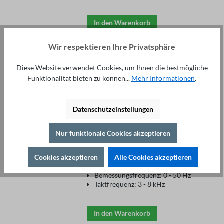
In den Warenkorb
Wir respektieren Ihre Privatsphäre
Motordrossel MR3
Diese Website verwendet Cookies, um Ihnen die bestmögliche
400/18
Funktionalität bieten zu können...
Mehr Informationen
.
105,90 €*
Bemessungsspannung: 3x 400
Datenschutzeinstellungen
Vac
Spannungsbereich: 3 x 0 - 500
Vac
Nur funktionale Cookies akzeptieren
Bemessungsstrom: 18 A
für Motornennleistung ca. 7,50
kW
Cookies akzeptieren
Alle Cookies akzeptieren
Induktivität: 0,350 mH
Bemessungsfrequenz: 0 - 50 Hz
Taktfrequenz: 3 - 8 kHz
In den Warenkorb