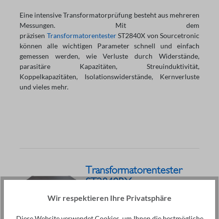
Eine intensive Transformatorprüfung besteht aus mehreren
Messungen. Mit dem
präzisen
Transformatorentester
ST2840X von Sourcetronic
können alle wichtigen Parameter schnell und einfach
gemessen werden, wie Verluste durch Widerstände,
parasitäre Kapazitäten, Streuinduktivität,
Koppelkapazitäten, Isolationswiderstände, Kernverluste
und vieles mehr.
Transformatorentester
ST2840BX
Preis auf Anfrage
Wir respektieren Ihre Privatsphäre
Frequenz: 20Hz - 2MHz
Genauigkeit: 0,01%
Diese Website verwendet Cookies, um Ihnen die bestmögliche