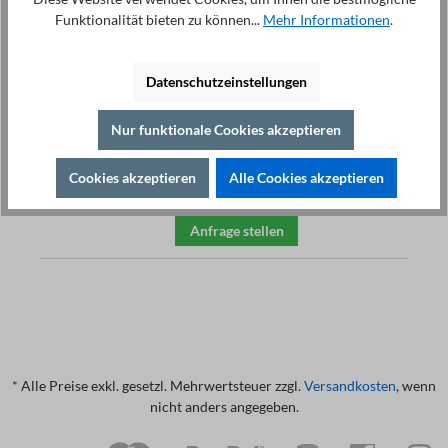
Display:
Funktionalität bieten zu können...
Mehr Informationen
.
10,1" kapazitiver Touchscreen
Auflösung: 1280×RGB×800
Datenschutzeinstellungen
Bias-Spannung ist eingebaut
±40V/±100mA/2A
Schnittstellen: LAN, USB,
Nur funktionale Cookies akzeptieren
RS232C, RS485, Handler, externe
DC-BIAS-Steuerung
Optional: LCR-Funktion
Cookies akzeptieren
Alle Cookies akzeptieren
Anfrage stellen
* Alle Preise exkl. gesetzl. Mehrwertsteuer zzgl.
Versandkosten
, wenn
nicht anders angegeben.