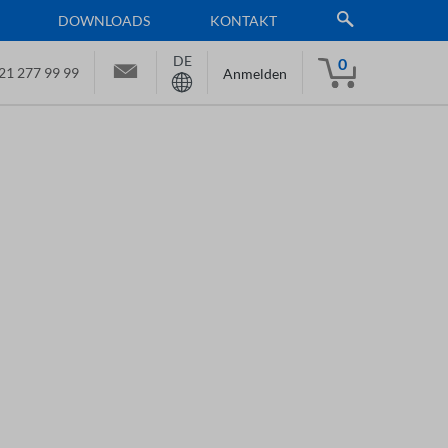
DOWNLOADS
KONTAKT
DE
0
21 277 99 99
Anmelden