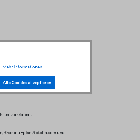
..
Mehr Informationen
.
Alle Cookies akzeptieren
lle teilzunehmen.
m, ©countrypixel/fotolia.com und