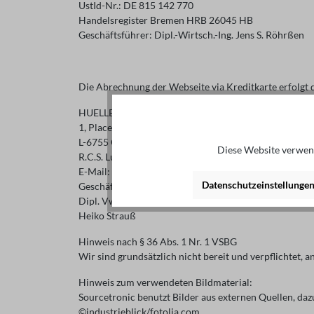
UstId-Nr.: DE 815 142 770
Handelsregister Bremen HRB 26045 HB
Geschäftsführer: Dipl.-Wirtsch.-Ing. Jens S. Röhrßen
Die Abrechnung der Webseite via Kreditkarte erfolgt 
HUELLEMANN & STRAUSS ONLINESERVICES S.à r.l.
1, Place du Marché
L-6755 Grevenmacher
Diese Website verwend
R.C.S. Luxembourg B 144133
E-Mail: info@hso-services.com
Datenschutzeinstellunge
Geschäftsführer:
Dipl. Vw. Mirko Hüllemann
Heiko Strauß
Hinweis nach § 36 Abs. 1 Nr. 1 VSBG
Wir sind grundsätzlich nicht bereit und verpflichtet,
Hinweis zum verwendeten Bildmaterial:
Sourcetronic benutzt Bilder aus externen Quellen, d
©industrieblick/fotolia.com.