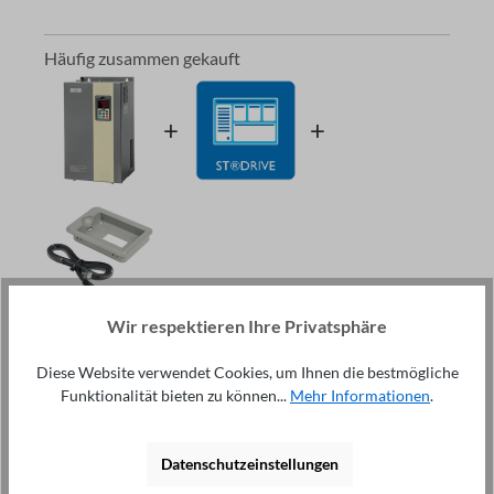
Häufig zusammen gekauft
Wir respektieren Ihre Privatsphäre
Gesamtpreis:
3.342,80 €
exkl. Mwst.
Diese Website verwendet Cookies, um Ihnen die bestmögliche
Funktionalität bieten zu können...
Mehr Informationen
.
In den Warenkorb
Dieser Gegenstand:
Frequenzumrichter ST500 93KW
Datenschutzeinstellungen
400V - 3.225,00 €