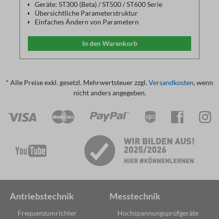
Geräte: ST300 (Beta) / ST500 / ST600 Serie
Übersichtliche Parameterstruktur
Einfaches Ändern von Parametern
Parameter können im PC gespeichert und über
einen Drucker ausgedruckt werden
In den Warenkorb
Gespeicherte Parameter Dateien können als
Backup wieder geladen werden
Kommunikation über USB-RS485-Adapterkabel
* Alle Preise exkl. gesetzl. Mehrwertsteuer zzgl.
Versandkosten
, wenn
nicht anders angegeben.
Antriebstechnik
Messtechnik
Frequenzumrichter
Hochspannungsprüfgeräte