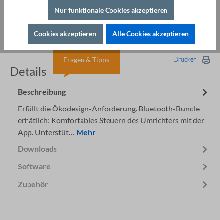
Frequenzumrichter Software ST®Drive
98,00 €
Nur funktionale Cookies akzeptieren
Bedienteil Einbaurahmen ST500
19,80 €
Cookies akzeptieren
Alle Cookies akzeptieren
Fragen & Tipps
Drucken
Details
Beschreibung
Erfüllt die Ökodesign-Anforderung. Bluetooth-Bundle
erhätlich: Komfortables Steuern des Umrichters mit der
App. Unterstüt…
Mehr
Downloads
Software
Zubehör