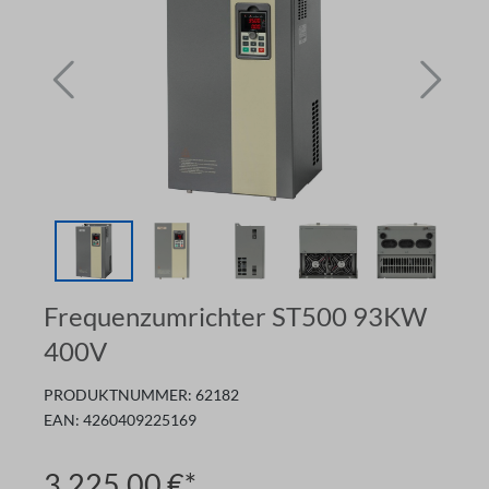
Frequenzumrichter ST500 93KW
400V
PRODUKTNUMMER:
62182
EAN:
4260409225169
3.225,00 €*