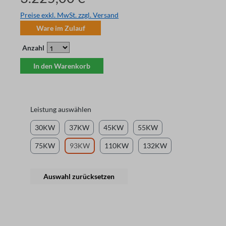
Preise exkl. MwSt. zzgl. Versand
Ware im Zulauf
Anzahl
In den Warenkorb
Leistung auswählen
30KW
37KW
45KW
55KW
75KW
93KW
110KW
132KW
Auswahl zurücksetzen