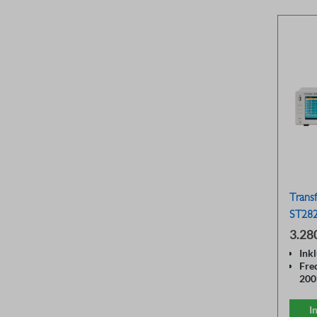
Trans
ST28
3.28
Ink
Fre
200
Deu
Bed
I
Gen