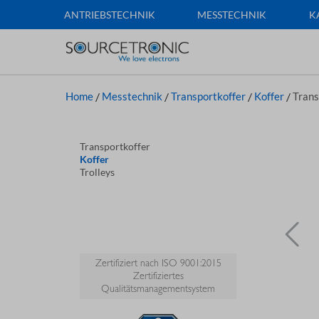
ANTRIEBSTECHNIK
MESSTECHNIK
K
Home
/
Messtechnik
/
Transportkoffer
/
Koffer
/
Trans
Transportkoffer
Koffer
Trolleys
Zertifiziert nach ISO 9001:2015
Zertifiziertes
Qualitätsmanagementsystem