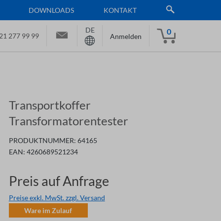
DOWNLOADS
KONTAKT
DE
0
21 277 99 99
Anmelden
Transportkoffer
Transformatorentester
PRODUKTNUMMER:
64165
EAN:
4260689521234
Preis auf Anfrage
Preise exkl. MwSt. zzgl. Versand
Ware im Zulauf