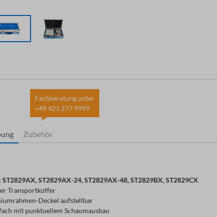
Fachberatung unter
+49 421 277 9999
bung
Zubehör
: ST2829AX, ST2829AX-24, ST2829AX-48, ST2829BX, ST2829CX
er Transportkoffer
iumrahmen-Deckel aufstellbar
fach mit punktuellem Schaumausbau