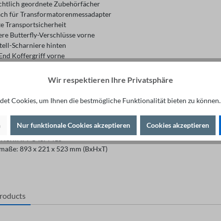
chtlich geordnete Zubehörfächer
ach für Transformatorenmessadapter
e Transportsicherheit
ere Butterfly-Verschlüsse vorne
tell-Scharniere hinten
End Koffergriff vorne
ände aus 7 mm Birkensperrholz
nnen mit grauer Gegenzugfolie beschichtet
Wir respektieren Ihre Privatsphäre
ußen mit PVC-Folie beschichtet
ei Farbe Phenol Innenfarbe wie Außenfarbe
et Cookies, um Ihnen die bestmögliche Funktionalität bieten zu können.
schutz mit 30 mm Schenkellänge und Nietrille
te Stahlkugelecken mit Stapeldelle (3x genietet)
n
Nur funktionale Cookies akzeptieren
Cookies akzeptieren
mifüße
t Norm IPPC-ISPM15
aße: 893 x 221 x 523 mm (BxHxT)
products