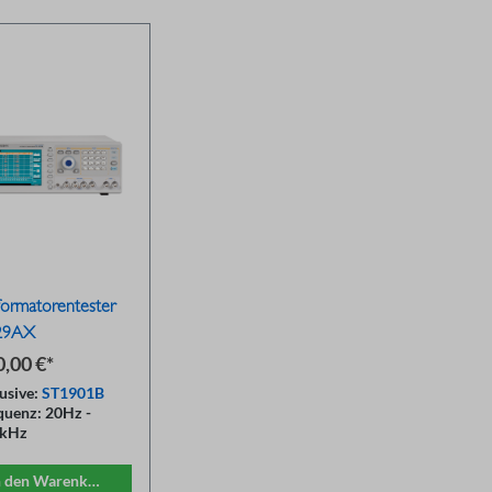
formatorentester
29AX
0,00 €*
lusive:
ST1901B
quenz: 20Hz -
kHz
tsche
ienungsanleitung
n den Warenkorb
auigkeit: 0.05%