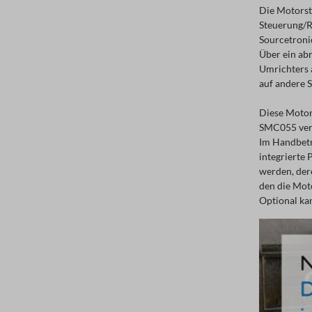
Die Motorst
Steuerung/R
Sourcetroni
Über ein ab
Umrichters 
auf andere 
Diese Motor
SMC055 verf
Im Handbetri
integrierte 
werden, der
den die Moto
Optional ka