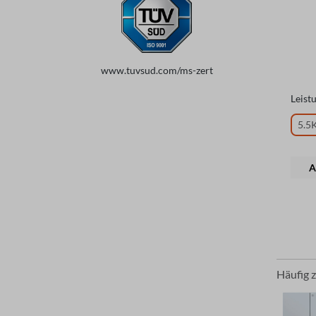
www.tuvsud.com/ms-zert
Leist
5.5
A
Häufig 