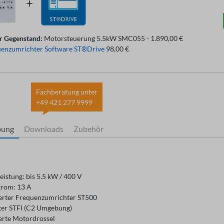
r Gegenstand:
Motorsteuerung 5.5kW SMC055 - 1.890,00 €
enzumrichter Software ST®Drive
98,00 €
Fachberatung unter
+49 421 277 9999
bung
Downloads
Zubehör
eistung: bis 5.5 kW / 400 V
rom: 13
A
ierter Frequenzumrichter ST500
lter STFI (C2 Umgebung)
ierte Motordrossel