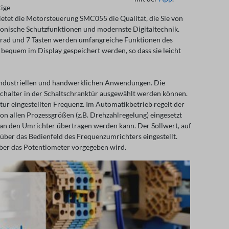
tige
tet die Motorsteuerung SMC055 die Qualität, die Sie von
ronische Schutzfunktionen und modernste Digitaltechnik.
hrad und 7 Tasten werden umfangreiche Funktionen des
equem im Display gespeichert werden, so dass sie leicht
n industriellen und handwerklichen Anwendungen. Die
chalter in der Schaltschranktür ausgewählt werden können.
tür eingestellten Frequenz. Im Automatikbetrieb regelt der
on allen Prozessgrößen (z.B. Drehzahlregelung) eingesetzt
 an den Umrichter übertragen werden kann. Der Sollwert, auf
d über das Bedienfeld des Frequenzumrichters eingestellt.
über das Potentiometer vorgegeben wird.