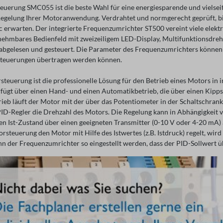
euerung SMC055 ist die beste Wahl für eine energiesparende und vielsei
egelung Ihrer Motoranwendung. Verdrahtet und normgerecht geprüft, bie
c erwarten. Der integrierte Frequenzumrichter ST500 vereint viele elekt
nehmbares Bedienfeld mit zweizeiligem LED-Display, Multifunktionsdre
abgelesen und gesteuert. Die Parameter des Frequenzumrichters können b
Steuerungen übertragen werden können.
steuerung ist die professionelle Lösung für den Betrieb eines Motors i
ügt über einen Hand- und einen Automatikbetrieb, die über einen Kipps
eb läuft der Motor mit der über das Potentiometer in der Schaltschrank
PID-Regler die Drehzahl des Motors. Die Regelung kann in Abhängigkeit v
en Ist-Zustand über einen geeigneten Transmitter (0-10 V oder 4-20 mA)
rsteuerung den Motor mit Hilfe des Istwertes (z.B. Istdruck) regelt, wir
nn der Frequenzumrichter so eingestellt werden, dass der PID-Sollwert 