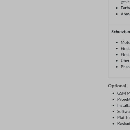
gesic
Farb
Abme
Schutzfun
Moto
Eins
Einst
Über
Phas
Optional
GSM Mo
Projek
Install
Softw
Plattf
Kaskad