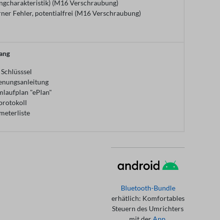
ngcharakteristik) (M16 Verschraubung)
rner Fehler, potentialfrei (M16 Verschraubung)
ang
Schlüsssel
enungsanleitung
mlaufplan "ePlan"
protokoll
meterliste
Bluetooth-Bundle
erhätlich: Komfortables
Steuern des Umrichters
mit der
App
.