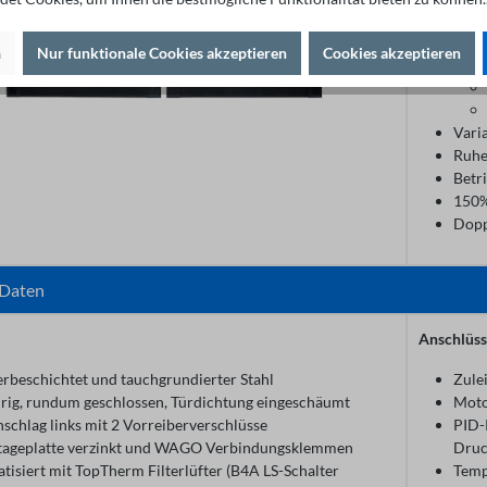
n
Nur funktionale Cookies akzeptieren
Cookies akzeptieren
Vari
Ruhe
Betr
150%
Dopp
 Daten
Anschlüss
erbeschichtet und tauchgrundierter Stahl
Zule
ürig, rundum geschlossen, Türdichtung eingeschäumt
Moto
schlag links mit 2 Vorreiberverschlüsse
PID-
ageplatte verzinkt und WAGO Verbindungsklemmen
Druc
tisiert mit TopTherm Filterlüfter (B4A LS-Schalter
Temp