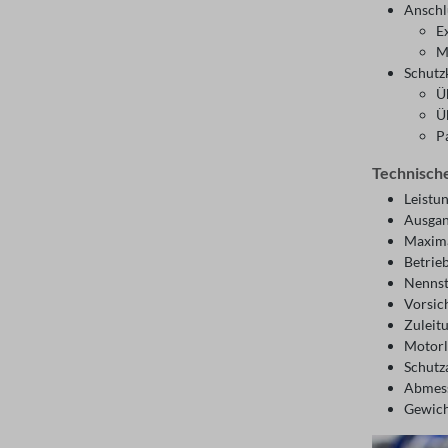
Anschl
E
M
Schutz
Ü
Ü
P
Technisch
Leistun
Ausgan
Maxima
Betrie
Nennst
Vorsic
Zuleit
Motorl
Schutz
Abmess
Gewich