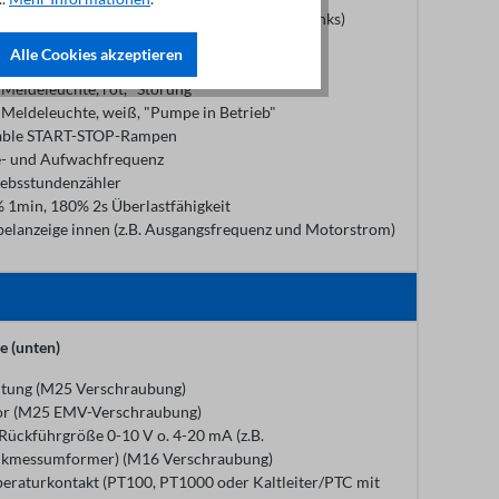
Hauptschalter rastend (gelb/rot, Seitenwand links)
"Hand-0-Auto"-Knebelschalter
Alle Cookies akzeptieren
Präzisions-Potentiometer 4.7 kOhm
Meldeleuchte, rot, "Störung"
Meldeleuchte, weiß, "Pumpe in Betrieb"
able START-STOP-Rampen
- und Aufwachfrequenz
iebsstundenzähler
 1min, 180% 2s Überlastfähigkeit
elanzeige innen (z.B. Ausgangsfrequenz und Motorstrom)
e (unten)
itung (M25 Verschraubung)
r (M25 EMV-Verschraubung)
Rückführgröße 0-10 V o. 4-20 mA (z.B.
kmessumformer) (M16 Verschraubung)
eraturkontakt (PT100, PT1000 oder Kaltleiter/PTC mit