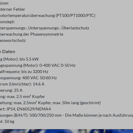
üsse:
xterner Fehler
otortemperaturüberwachung (PT100/PT1000/PTC)
konzept:
berspannungs-, Unterspannungs-, Überlastschutz
berwachung der Phasensymmetrie
asswortschutz
e Daten
g (Motor): bis 5.5 kW
gsspannung (Motor): 0-400 VAC 0-50 Hz
lfrequenz: bis zu 3200 Hz
bsspannung: 400 VAC 50/60 Hz
rom (Umrichter): 14.6 A
herung: 25 A
ung: max. 2.5 mm² Kupfer
eitung: max. 2.5mm² Kupfer, max. 50m lang (geschirmt)
art: IP54, EN60529/NEMA4
ungen (B/H/T): 500/700/250 mm - Die Maße können je nach Ausführung durc
t: 50 kg