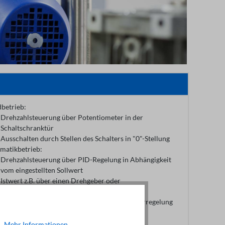
betrieb:
Drehzahlsteuerung über Potentiometer in der
Schaltschranktür
Ausschalten durch Stellen des Schalters in "0"-Stellung
matikbetrieb:
Drehzahlsteuerung über PID-Regelung in Abhängigkeit
vom eingestellten Sollwert
Istwert z.B. über einen Drehgeber oder
Druckmessumformer
Druckregelung, Drehzahlregelung, Temperaturregelung
(PID) u.v.m.
en-/ Meldeelemente SIEMENS:
..
Mehr Informationen
.