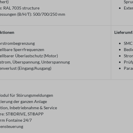
hert)
Spru
e: RAL 7035 structure
Exte
ssungen (B/H/T): 500/700/250 mm
ktionen
Lieferumf
rstrombegrenzung
SMC 
tellbare Sperrfrequenzen
Bedi
ellbarer Überlastschutz (Motor)
Stro
strom, Überspannung, Unterspannung
Prüf
enverlust (Eingang/Ausgang)
Para
dul für Störungsmeldungen
tierung der ganzen Anlage
ation, Inbetriebnahme & Service
are: ST®DRIVE, ST®APP
orm Fontaine 24/7
ensteuerung