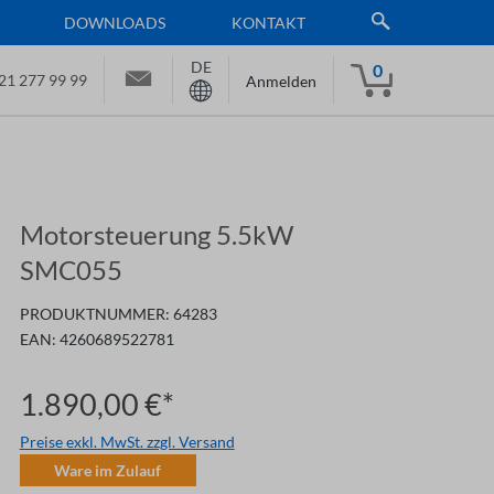
DOWNLOADS
KONTAKT
DE
0
21 277 99 99
Anmelden
Motorsteuerung 5.5kW
SMC055
PRODUKTNUMMER:
64283
EAN:
4260689522781
1.890,00 €*
Preise exkl. MwSt. zzgl. Versand
Ware im Zulauf