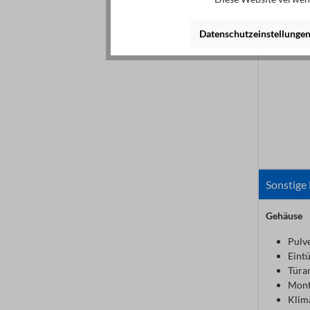
Datenschutzeinstellunge
Sonstige
Gehäuse
Pulv
Eint
Türan
Mont
Klima