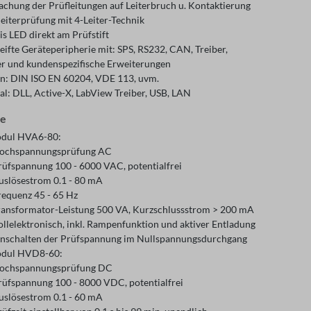
chung der Prüfleitungen auf Leiterbruch u. Kontaktierung
leiterprüfung mit 4-Leiter-Technik
s LED direkt am Prüfstift
eifte Geräteperipherie mit: SPS, RS232, CAN, Treiber,
r und kundenspezifische Erweiterungen
: DIN ISO EN 60204, VDE 113, uvm.
al: DLL, Active-X, LabView Treiber, USB, LAN
le
dul HVA6-80:
ochspannungsprüfung AC
rüfspannung 100 - 6000 VAC, potentialfrei
uslösestrom 0.1 - 80 mA
requenz 45 - 65 Hz
ransformator-Leistung 500 VA, Kurzschlussstrom > 200 mA
ollelektronisch, inkl. Rampenfunktion und aktiver Entladung
inschalten der Prüfspannung im Nullspannungsdurchgang
dul HVD8-60:
ochspannungsprüfung DC
rüfspannung 100 - 8000 VDC, potentialfrei
uslösestrom 0.1 - 60 mA