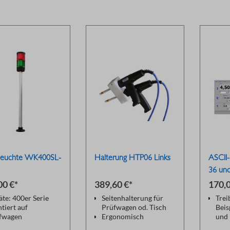
lleuchte WK400SL-
Halterung HTP06 Links
ASCII-
36 und
00 €*
389,60 €*
170,0
äte: 400er Serie
Seitenhalterung für
Trei
tiert auf
Prüfwagen od. Tisch
Bei
fwagen
Ergonomisch
und
amthöhe Leuchte
griffbereit
Pro