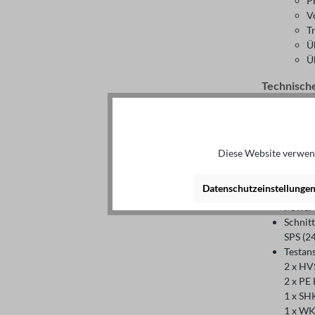
Pr
V
T
Ü
Ü
Technisch
Bedien
Alle G
Multif
Taster
Diese Website verwend
Haupts
Signal
Datenschutzeinstellunge
POWER
Power-
Schnitt
SPS (2
Testan
2 x H
2 x PE 
1 x SH
1 x WK