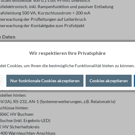
üfzeit einstellbar von 0,1 s bis 99 min, unendlich
ollelektronisch, inkl. Rampenfunktion und passiver Entladung
rafoleistung 500 VA, Kurzschlussstrom > 200 mA
berwachung der Prüfleitungen auf Leiterbruch
berwachung der Kontaktgabe zum Prüfobjekt
e Daten
variante X4 inkl. Windows CE
renzwerte frei programmierbar
Wir respektieren Ihre Privatsphäre
unktionsdrehschalter "Navigation Plus"
: PASS, FAIL, START, LOCK
et Cookies, um Ihnen die bestmögliche Funktionalität bieten zu können.
chalter "Illuminated LED"
 LEDs: PASSED, FAILED, IN OPERATION, SAFETY CIRCUIT,
n
Nur funktionale Cookies akzeptieren
Cookies akzeptieren
 ON, KEYLOCK, REMOTE, ERROR
ON-Selbsttest
stellen hinten:
4V/2A), RS-232, AN-1 (Systemerweiterungen, z.B. Relaismatrix)
schlüsse hinten:
VS06C HV Buchsen
Buchse (inkl. Ergebnis-LED)
K HV Sicherheitskreis
400 Warnleuchten-Anschluss