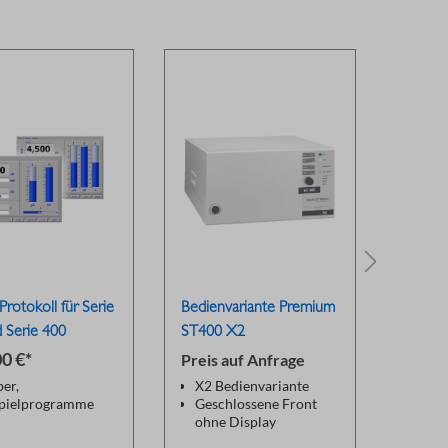
Protokoll für Serie
Bedienvariante Premium
Zweih
 Serie 400
ST400 X2
ZB40
0 €*
669,8
Preis auf Anfrage
ber,
X2 Bedienvariante
Inkl
spielprogramme
Geschlossene Front
Ansc
ohne Display
400e
grammierhandbuc
Remote-Variante mit
Sich