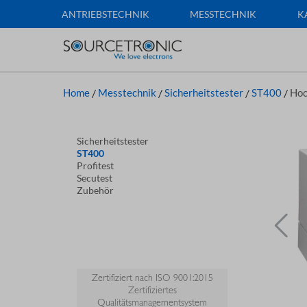
ANTRIEBSTECHNIK
MESSTECHNIK
K
Home
/
Messtechnik
/
Sicherheitstester
/
ST400
/
Hoc
Sicherheitstester
ST400
Profitest
Secutest
Zubehör
Zertifiziert nach ISO 9001:2015
Zertifiziertes
Qualitätsmanagementsystem