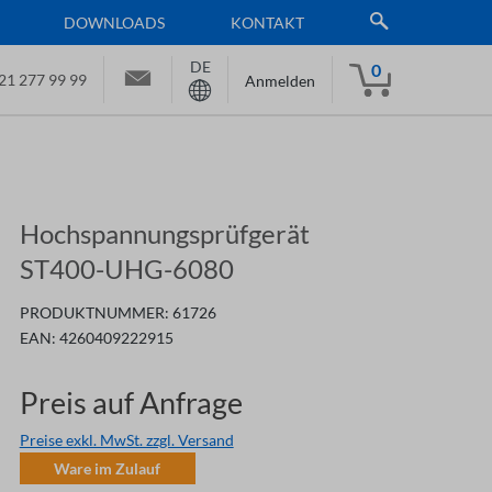
DOWNLOADS
KONTAKT
DE
0
21 277 99 99
Anmelden
Hochspannungsprüfgerät
ST400-UHG-6080
PRODUKTNUMMER:
61726
EAN:
4260409222915
Preis auf Anfrage
Preise exkl. MwSt. zzgl. Versand
Ware im Zulauf