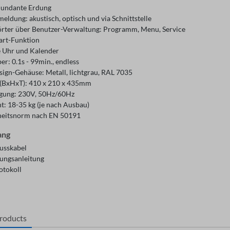
dundante Erdung
eldung: akustisch, optisch und via Schnittstelle
rter über Benutzer-Verwaltung: Programm, Menu, Service
art-Funktion
e Uhr und Kalender
er: 0.1s - 99min., endless
sign-Gehäuse: Metall, lichtgrau, RAL 7035
(BxHxT): 410 x 210 x 435mm
gung: 230V, 50Hz/60Hz
t: 18-35 kg (je nach Ausbau)
heitsnorm nach EN 50191
ang
usskabel
ungsanleitung
otokoll
products