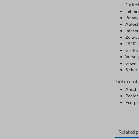
1 x Re
Fehlerm
Passwö
Autost
Intern
Zeitgeb
19" De
Größe 
Versor
Gewich
Sicher
Lieferumf
Anschl
Bedien
Prüfpr
Related 