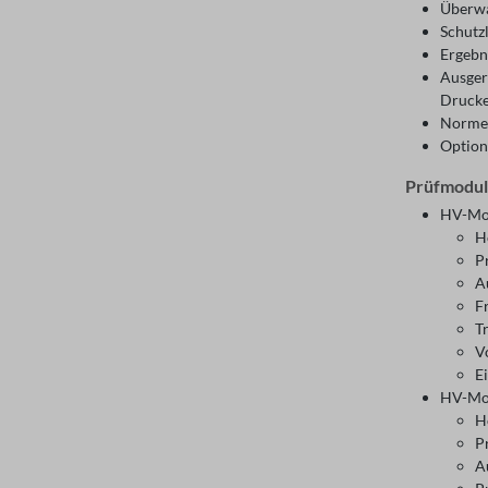
Überwa
Schutz
Ergebni
Ausger
Drucke
Normen
Option
Prüfmodu
HV-Mo
H
P
A
F
T
V
E
HV-Mo
H
P
A