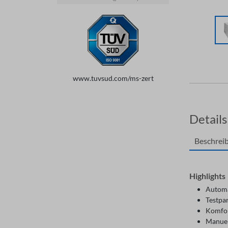
www.tuvsud.com/ms-zert
Details
Beschrei
Highlights
Automa
Testp
Komfor
Manuel