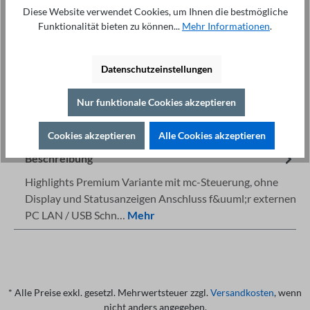
Anfrage stellen
Diese Website verwendet Cookies, um Ihnen die bestmögliche
Funktionalität bieten zu können...
Mehr Informationen
.
Datenschutzeinstellungen
Nur funktionale Cookies akzeptieren
Fachberatung unter
Drucken
+49 421 277 9999
Details
Cookies akzeptieren
Alle Cookies akzeptieren
Beschreibung
Highlights Premium Variante mit mc-Steuerung, ohne
Display und Statusanzeigen Anschluss f&uuml;r externen
PC LAN / USB Schn…
Mehr
* Alle Preise exkl. gesetzl. Mehrwertsteuer zzgl.
Versandkosten
, wenn
nicht anders angegeben.