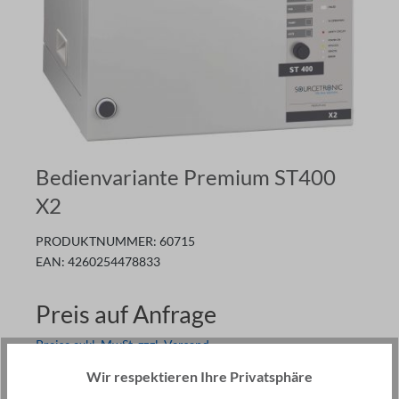
Bedienvariante Premium ST400
X2
PRODUKTNUMMER:
60715
EAN:
4260254478833
Preis auf Anfrage
Preise exkl. MwSt. zzgl. Versand
Ware im Zulauf
Wir respektieren Ihre Privatsphäre