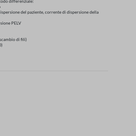
todo differenziale:
o
ispersione del paziente, corrente di dispersione della
ensione PELV
cambio di fili)
0)