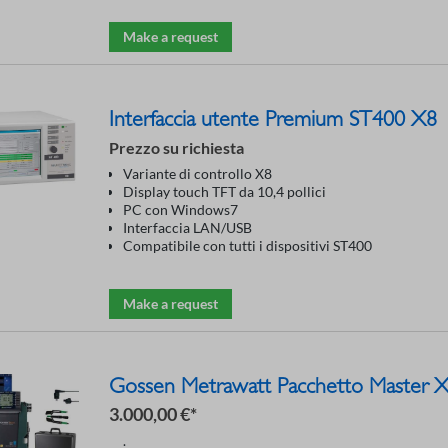
Make a request
Interfaccia utente Premium ST400 X8
Prezzo su richiesta
Variante di controllo X8
Display touch TFT da 10,4 pollici
PC con Windows7
Interfaccia LAN/USB
Compatibile con tutti i dispositivi ST400
Make a request
Gossen Metrawatt Pacchetto Master
3.000,00 €*
.