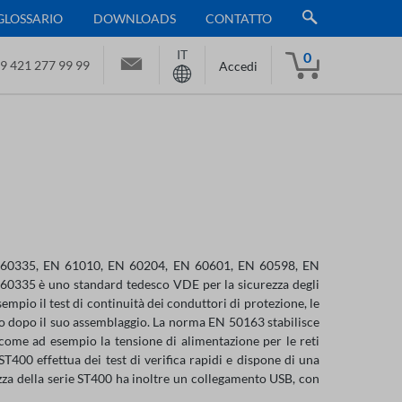
GLOSSARIO
DOWNLOADS
CONTATTO
IT
0
9 421 277 99 99
Accedi
 EN 60335, EN 61010, EN 60204, EN 60601, EN 60598, EN
N 60335 è uno standard tedesco VDE per la sicurezza degli
empio il test di continuità dei conduttori di protezione, le
bito dopo il suo assemblaggio. La norma EN 50163 stabilisce
ie come ad esempio la tensione di alimentazione per le reti
T400 effettua dei test di verifica rapidi e dispone di una
rezza della serie ST400 ha inoltre un collegamento USB, con