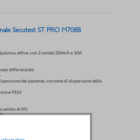
onale Secutest ST PRO M708B
 (passiva, attiva, con 2 sonde) 200mA e 10A
todo differenziale:
o
ispersione del paziente, corrente di dispersione della
ensione PELV
cambio di fili)
0)
 information
.