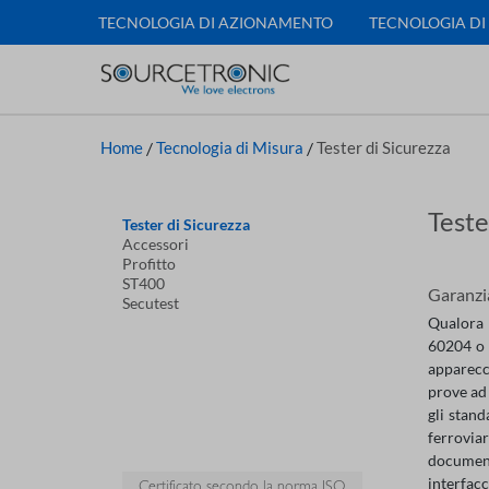
TECNOLOGIA DI AZIONAMENTO
TECNOLOGIA DI
Home
/
Tecnologia di Misura
/
Tester di Sicurezza
Teste
Tester di Sicurezza
Accessori
Profitto
ST400
Garanzia
Secutest
Qualora 
60204 o 
apparecch
prove ad 
gli stand
ferroviar
documenta
interfacc
Certificato secondo la norma ISO