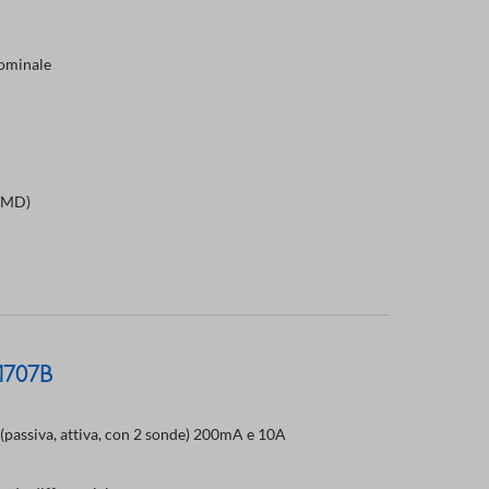
nominale
(IMD)
M707B
 (passiva, attiva, con 2 sonde) 200mA e 10A