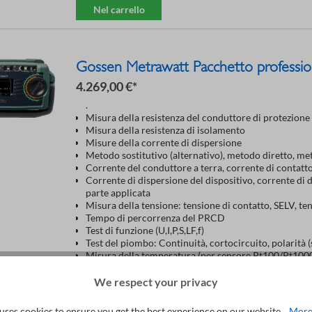
Nel carrello
Gossen Metrawatt Pacchetto professi
4.269,00 €*
.
Misura della resistenza del conduttore di protezione
Misura della resistenza di isolamento
Misure della corrente di dispersione
Metodo sostitutivo (alternativo), metodo diretto, me
Corrente del conduttore a terra, corrente di contatt
Corrente di dispersione del dispositivo, corrente di d
parte applicata
Misura della tensione: tensione di contatto, SELV, t
Tempo di percorrenza del PRCD
Test di funzione (U,I,P,S,LF,f)
Test del piombo: Continuità, cortocircuito, polarità (s
Misura della temperatura (per sensore Pt100/Pt100
We respect your privacy
Nel carrello
uses cookies to ensure you get the best experience on our website...
More