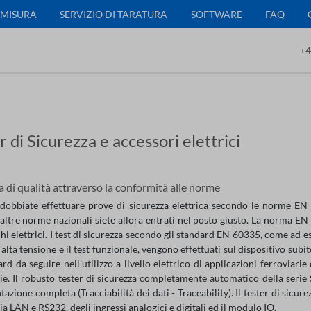
 MISURA
SERVIZIO DI TARATURA
SOFTWARE
FAQ
+4
r di Sicurezza e accessori elettrici
 di qualità attraverso la conformità alle norme
dobbiate effettuare prove di sicurezza elettrica secondo le norme
altre norme nazionali siete allora entrati nel posto giusto. La norma E
i elettrici. I test di sicurezza secondo gli standard EN 60335, come ad es
alta tensione e il test funzionale, vengono effettuati sul dispositivo su
ard da seguire nell’utilizzo a livello elettrico di applicazioni ferroviar
ie. Il robusto tester di sicurezza completamente automatico della serie S
zione completa (Tracciabilità dei dati - Traceability). Il tester di sicu
ia LAN e RS232, degli ingressi analogici e digitali ed il modulo IO.