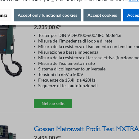
ings
Accept only functional cookies
Accept cookies
Accept
Gossen Metrawatt Profit Test MPRO
2.235,00 €*
Tester per DIN VDE0100-600/ IEC 60364.6
Misura dell'impedenza di loop e di rete
Misura della resistenza di isolamento con tensione 
Misurazione a bassa impedenza
Misura della resistenza di terra selettiva (funzioname
Misura dell'isolamento in sito
Sistema di collegamento universale
Tensioni da 65V a 500V
Frequenze da 15,4Hz a 420Hz
Sequenze di test autofunzionali
Nel carrello
Gossen Metrawatt Profit Test MXTR
2.495,00 €*