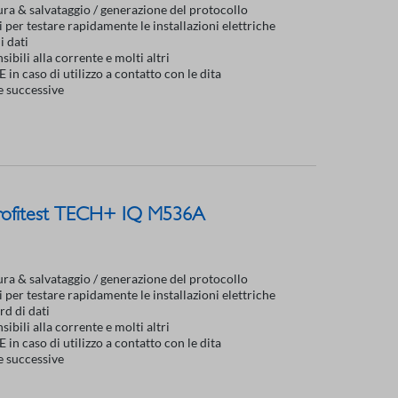
sura & salvataggio / generazione del protocollo
per testare rapidamente le installazioni elettriche
i dati
nsibili alla corrente e molti altri
 in caso di utilizzo a contatto con le dita
ne successive
 Profitest TECH+ IQ M536A
sura & salvataggio / generazione del protocollo
per testare rapidamente le installazioni elettriche
d di dati
nsibili alla corrente e molti altri
 in caso di utilizzo a contatto con le dita
ne successive