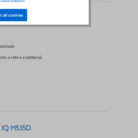
 all cookies
 IQ M535C
nominale
nto a rete e a batteria)
A IQ M535D