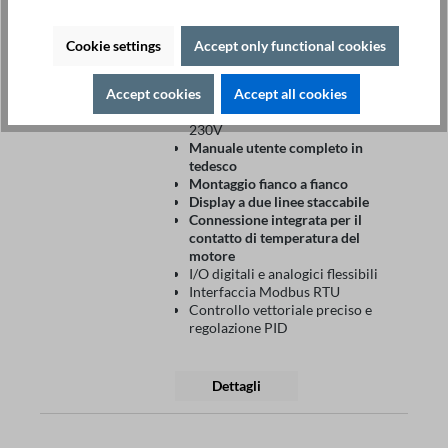
monofase:
220V (-15%) – 240V
(+10%)
Gamma di frequenza di ingresso:
Cookie settings
Accept only functional cookies
50Hz / 60Hz (± 5%)
Gamma di frequenza di uscita: 0 -
Accept cookies
Accept all cookies
300Hz / 0 - 3200Hz
Tensione del motore
trifase:
0 -
230V
Manuale utente completo in
tedesco
Montaggio fianco a fianco
Display a due linee staccabile
Connessione integrata per il
contatto di temperatura del
motore
I/O digitali e analogici flessibili
Interfaccia Modbus RTU
Controllo vettoriale preciso e
regolazione PID
Dettagli