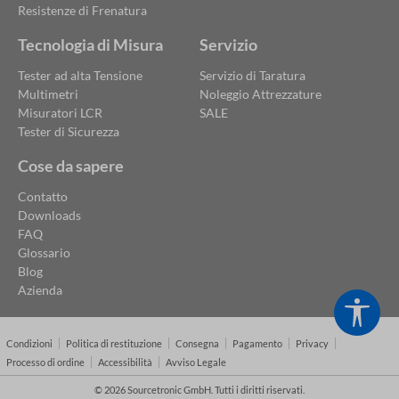
Resistenze di Frenatura
Tecnologia di Misura
Servizio
Tester ad alta Tensione
Servizio di Taratura
Multimetri
Noleggio Attrezzature
Misuratori LCR
SALE
Tester di Sicurezza
Cose da sapere
Contatto
Downloads
FAQ
Glossario
Blog
Azienda
Show
Condizioni
Politica di restituzione
Consegna
Pagamento
Privacy
Processo di ordine
Accessibilità
Avviso Legale
© 2026 Sourcetronic GmbH. Tutti i diritti riservati.