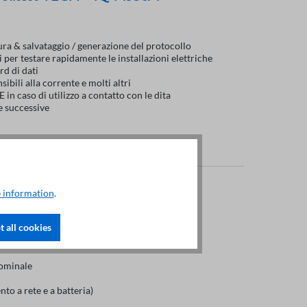
sura & salvataggio / generazione del protocollo
per testare rapidamente le installazioni elettriche
d di dati
nsibili alla corrente e molti altri
 in caso di utilizzo a contatto con le dita
ne successive
 information
.
 IQ M535C
 all cookies
nominale
nto a rete e a batteria)