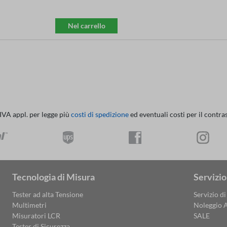
Nel carrello
 IVA appl. per legge più
costi di spedizione
ed eventuali costi per il contra
Tecnologia di Misura
Servizio
Tester ad alta Tensione
Servizio di
Multimetri
Noleggio A
Misuratori LCR
SALE
Tester di Sicurezza