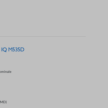
A IQ M535D
nominale
(IMD)