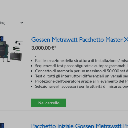
Gossen Metrawatt Pacchetto Master
3.000,00 €*
.
Facile creazione della struttura di installazione / mi
Sequenze di test preconfigurate e autoprogrammabili 
Concetto di memoria per un massimo di 50.000 set d
Test di tutti gli interruttori differenziali universali se
Protezione dell'operatore grazie al rilevamento del PE
Selezionare gli accessori per le attività di misurazio
Nel carrello
Pacchetto iniziale Gossen Metrawatt