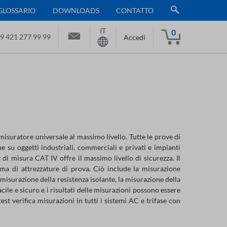
GLOSSARIO
DOWNLOADS
CONTATTO
IT
0
9 421 277 99 99
Accedi
isuratore universale al massimo livello. Tutte le prove di
e su oggetti industriali, commerciali e privati e impianti
i misura CAT IV offre il massimo livello di sicurezza. Il
amma di attrezzature di prova. Ciò include la misurazione
a misurazione della resistenza isolante, la misurazione della
cile e sicuro e i risultati delle misurazioni possono essere
st verifica misurazioni in tutti i sistemi AC e trifase con