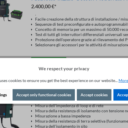
2.400,00 €*
.
Facile creazione della struttura di installazione / mi
Sequenze di test preconfigurate e autoprogrammabili 
Concetto di memoria per un massimo di 50.000 recor
Test di tutti gli interruttori differenziali universali se
Protezione dell'operatore grazie al rilevamento del PE
Selezionare gli accessori per le attività di misurazio
Nel carrello
We respect your privacy
uses cookies to ensure you get the best experience on our website...
More
Gossen Metrawatt Profit Test MPRO
2.235,00 €*
ings
Accept only functional cookies
Accept cookies
Accept
Tester per DIN VDE0100-600/ IEC 60364.6
Misura dell'impedenza di loop e di rete
Misura della resistenza di isolamento con tensione 
Misurazione a bassa impedenza
Misura della resistenza di terra selettiva (funzioname
Misura dell'isolamento in sito