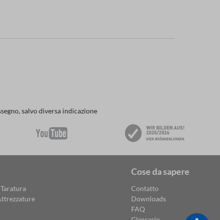
ssegno, salvo diversa indicazione
Cose da sapere
 Taratura
Contatto
ttrezzature
Downloads
FAQ
Glossario