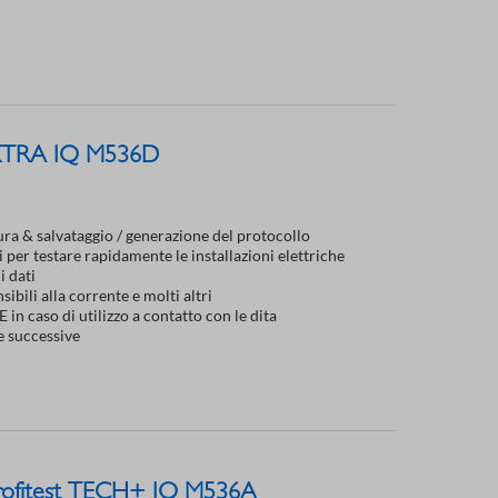
 XTRA IQ M536D
sura & salvataggio / generazione del protocollo
per testare rapidamente le installazioni elettriche
i dati
nsibili alla corrente e molti altri
 in caso di utilizzo a contatto con le dita
ne successive
 Profitest TECH+ IQ M536A