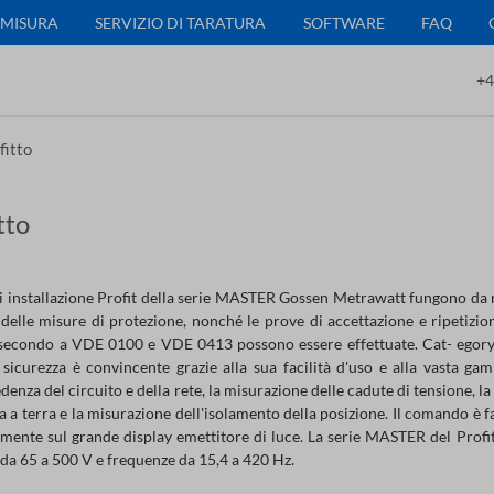
 MISURA
SERVIZIO DI TARATURA
SOFTWARE
FAQ
+4
fitto
tto
di installazione Profit della serie MASTER Gossen Metrawatt fungono da m
 delle misure di protezione, nonché le prove di accettazione e ripetizion
i secondo a VDE 0100 e VDE 0413 possono essere effettuate. Cat- egory d
i sicurezza è convincente grazie alla sua facilità d'uso e alla vasta g
denza del circuito e della rete, la misurazione delle cadute di tensione, l
a a terra e la misurazione dell'isolamento della posizione. Il comando è fa
ilmente sul grande display emettitore di luce. La serie MASTER del Profite
da 65 a 500 V e frequenze da 15,4 a 420 Hz.