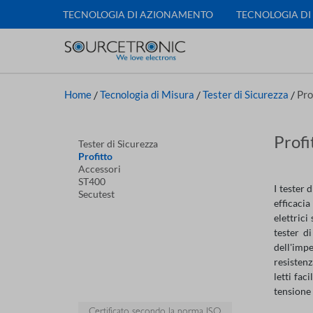
TECNOLOGIA DI AZIONAMENTO
TECNOLOGIA DI
Home
/
Tecnologia di Misura
/
Tester di Sicurezza
/
Pro
Profi
Tester di Sicurezza
Profitto
Accessori
ST400
I tester 
Secutest
efficacia
elettric
tester d
dell'impe
resistenz
letti fac
tensione 
Certificato secondo la norma ISO