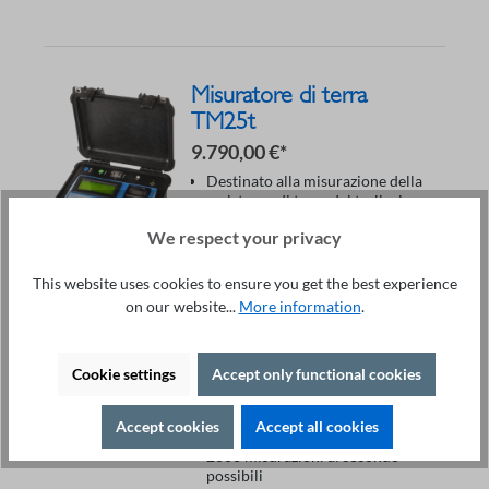
Misuratore di terra
TM25t
9.790,00 €*
Destinato alla misurazione della
resistenza di terra dei tralicci
dell'elettricità
We respect your privacy
Riduce al minimo l'influenza dei
piloni adiacenti, collegati dal cavo
di protezione
This website uses cookies to ensure you get the best experience
Strumento per la misura della
on our website...
More information
.
resistenza di terra: sino a 300Ω
Frequenza di funzionamento:
25000 Hz
Cookie settings
Accept only functional cookies
Precisione: ± 2.5 %
USB interface
Automatic current injection
Accept cookies
Accept all cookies
Memoria integrata con fino a
2000 misurazioni al secondo
possibili