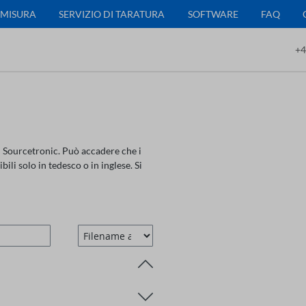
 MISURA
SERVIZIO DI TARATURA
SOFTWARE
FAQ
+4
i Sourcetronic. Può accadere che i
ili solo in tedesco o in inglese. Si