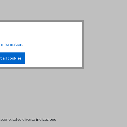
 information
.
 all cookies
ssegno, salvo diversa indicazione