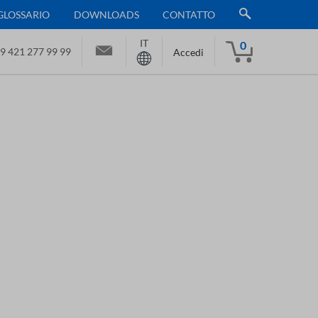
GLOSSARIO
DOWNLOADS
CONTATTO
IT
0
9 421 277 99 99
Accedi