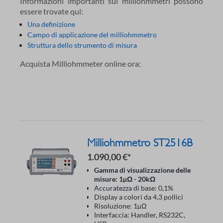
Informazioni importanti sui milliohmmetri possono
essere trovate qui:
Una definizione
Campo di applicazione del milliohmmetro
Struttura dello strumento di misura
Acquista Milliohmmeter online ora:
Milliohmmetro ST2516B
1.090,00 €*
Gamma di visualizzazione delle
misure: 1µΩ - 20kΩ
Accuratezza di base: 0,1%
Display a colori da 4,3 pollici
Risoluzione: 1µΩ
Interfaccia: Handler, RS232C,