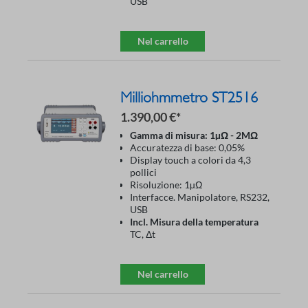
USB
Nel carrello
Milliohmmetro ST2516
1.390,00 €*
Gamma di misura: 1µΩ - 2MΩ
Accuratezza di base: 0,05%
Display touch a colori da 4,3
pollici
Risoluzione: 1µΩ
Interfacce. Manipolatore, RS232,
USB
Incl.
Misura della temperatura
TC, Δt
Nel carrello