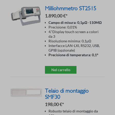
Milliohmmetro ST2515
1.890,00 €*
Campo di misura: 0,1μΩ -110MΩ
Precisione: 0,01%
4."Display touch screen a colori
da 3
Risoluzione minima: 0,1µΩ
Interfacce LAN-LXI, RS232, USB,
GPIB (opzionale)
Precisione di temperatura: 0,1°
Nel carrello
Telaio di montaggio
SMF30
198,00 €*
Robusto telaio di montaggio da