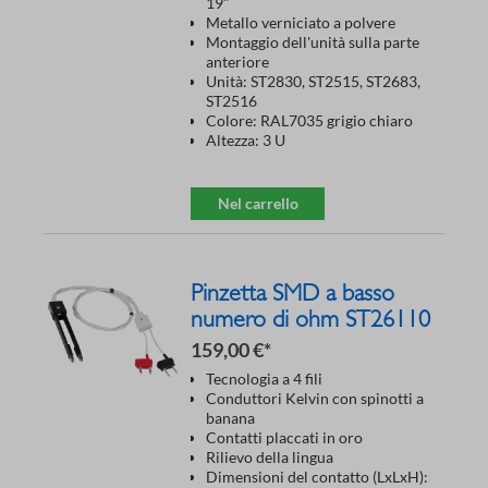
19"
Metallo verniciato a polvere
Montaggio dell'unità sulla parte
anteriore
Unità: ST2830, ST2515, ST2683,
ST2516
Colore: RAL7035 grigio chiaro
Altezza: 3 U
Nel carrello
Pinzetta SMD a basso
numero di ohm ST26110
159,00 €*
Tecnologia a 4 fili
Conduttori Kelvin con spinotti a
banana
Contatti placcati in oro
Rilievo della lingua
Dimensioni del contatto (LxLxH):