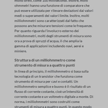
molto brevi, come 100 millisecondi. Inoltre, molti
ohmmetri hanno una funzione di comparatore che
può essere utilizzata per rilevare deviazioni dai valori
medi o superamenti dei valori limite. Inoltre, molti
milliohmmetri sono caratterizzati dal fatto che
possono anche misurare tensioni come le frequenze.
Per quanto riguarda l'involucro esterno dei
milliohmmetri, molti degli strumenti di misura sono
ora a prova di spruzzi d'acqua, il che amplia la
gamma di applicazioni includendo navi, aerei e
miniere.
Struttura di un milliohmmetro come
strumento di misura a quattro punti
In linea di principio, il milliohmmetro si basa sulla
tecnologia di un transistor che funziona come
strumento di misura per cavi e contatti. Un
milliohmmetro semplice e buono è il risultato di un
flusso di corrente costante, cioè un'intensità di
corrente costante e un voltmetro digitale a monte. Di
norma, i milliohmmetri sono costruiti come
strumenti di misura a quattro punti. In questo modo