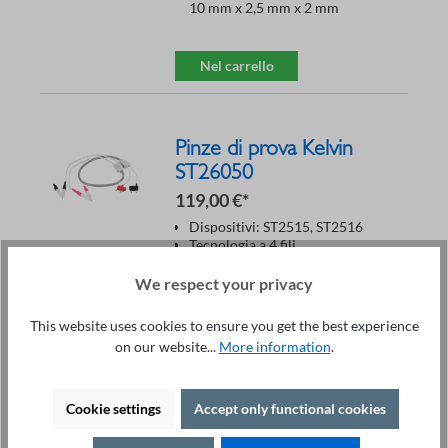
10 mm x 2,5 mm x 2 mm
Nel carrello
Pinze di prova Kelvin
ST26050
119,00 €*
Dispositivi: ST2515, ST2516
Tecnologia a 4 fili
Conduttori Kelvin con spinotti a
banana
We respect your privacy
Contatti placcati in oro
Rilievo della lingua
This website uses cookies to ensure you get the best experience
Dimensioni del contatto (LxLxH):
on our website...
More information
.
10 mm x 2,5 mm x 2 mm
Cookie settings
Accept only functional cookies
Nel carrello