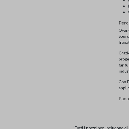
Perc
Ovunqu
Sourc
frenat
Grazie
proget
far f
indust
Con l'
appli
Pano
* Tutti i prezzi non includono di