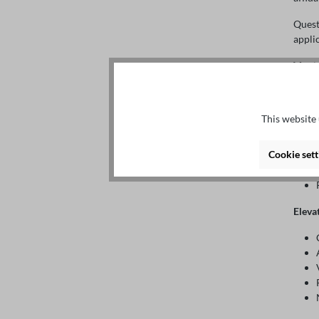
Quest
appli
Vant
Elevat
This website 
Cookie sett
Eleva