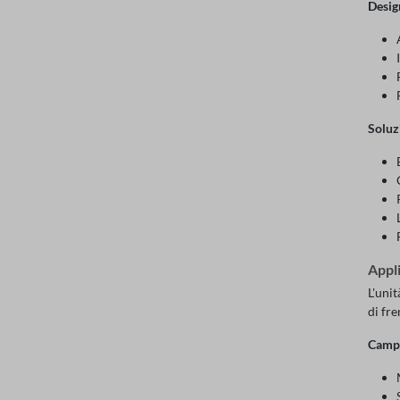
Desig
Soluz
Appli
L'unit
di fre
Campi