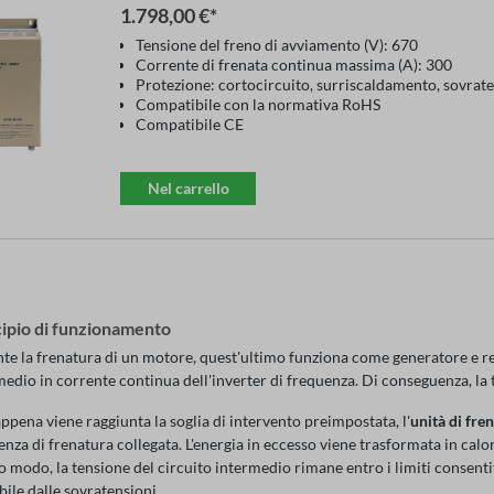
1.798,00 €*
Tensione del freno di avviamento (V): 670
Corrente di frenata continua massima (A): 300
Protezione: cortocircuito, surriscaldamento, sovrat
Compatibile con la normativa RoHS
Compatibile CE
Nel carrello
cipio di funzionamento
te la frenatura di un motore, quest'ultimo funziona come generatore e re
medio in corrente continua dell'inverter di frequenza. Di conseguenza, la
ppena viene raggiunta la soglia di intervento preimpostata, l'
unità di fr
enza di frenatura collegata. L'energia in eccesso viene trasformata in calo
o modo, la tensione del circuito intermedio rimane entro i limiti consentit
bile dalle sovratensioni.