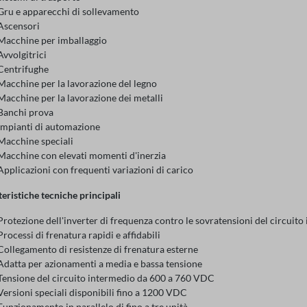
Gru e apparecchi di sollevamento
Ascensori
Macchine per imballaggio
Avvolgitrici
Centrifughe
Macchine per la lavorazione del legno
Macchine per la lavorazione dei metalli
Banchi prova
Impianti di automazione
Macchine speciali
Macchine con elevati momenti d'inerzia
Applicazioni con frequenti variazioni di carico
teristiche tecniche principali
Protezione dell'inverter di frequenza contro le sovratensioni del circuito
Processi di frenatura rapidi e affidabili
Collegamento di resistenze di frenatura esterne
Adatta per azionamenti a media e bassa tensione
Tensione del circuito intermedio da 600 a 760 VDC
Versioni speciali disponibili fino a 1200 VDC
Funzionamento in parallelo di fino a tre unità