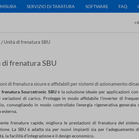
 MISURA
SERVIZIO DI TARATURA
SOFTWARE
FAQ
+4
/
Unità di frenatura SBU
 di frenatura SBU
oni di frenatura sicure e affidabili per sistemi di azionamento dina
i frenatura Sourcetronic SBU
è la soluzione ideale per applicazioni con
i variazioni di carico. Protegge in modo affidabile l'inverter di frequ
io, convogliando in modo controllato l'energia rigenerativa generata 
 esterna.
ente frenature rapide, migliora le prestazioni di frenatura del siste
zione. La SBU è adatta sia per nuovi impianti sia per l'adeguamento di 
ità, la facilità d'integrazione e il design economico.