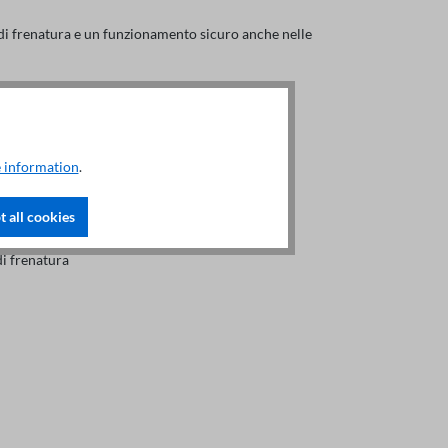
di frenatura e un funzionamento sicuro anche nelle
el circuito intermedio CC
 information
.
 all cookies
di frenatura