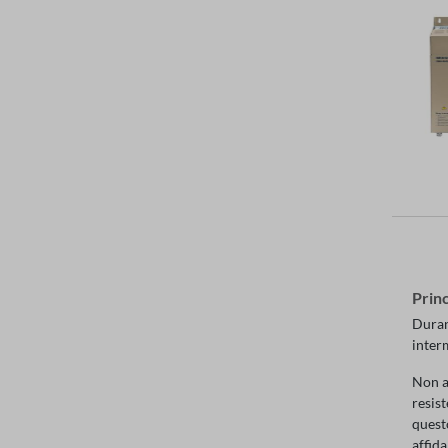
Prin
Duran
inter
Non a
resist
quest
affida