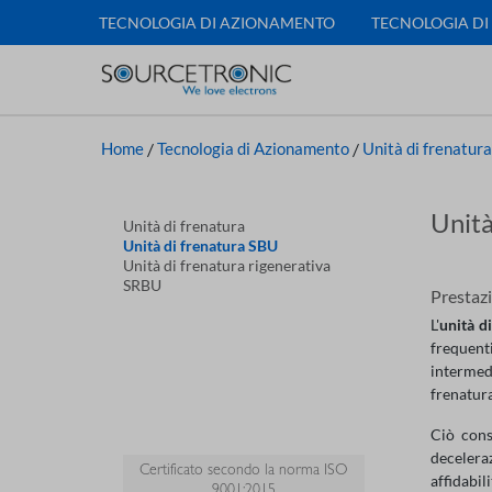
TECNOLOGIA DI AZIONAMENTO
TECNOLOGIA DI
Home
/
Tecnologia di Azionamento
/
Unità di frenatura
Unità
Unità di frenatura
Unità di frenatura SBU
Unità di frenatura rigenerativa
SRBU
Prestazi
L'
unità d
frequent
intermed
frenatura
Ciò cons
decelera
Certificato secondo la norma ISO
affidabil
9001:2015