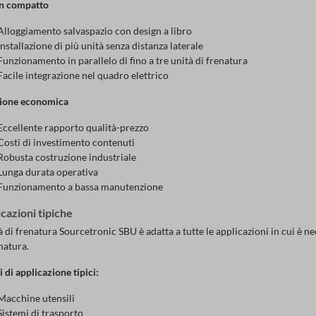
n compatto
Alloggiamento salvaspazio con design a libro
Installazione di più unità senza distanza laterale
Funzionamento in parallelo di fino a tre unità di frenatura
Facile integrazione nel quadro elettrico
ione economica
Eccellente rapporto qualità-prezzo
Costi di investimento contenuti
Robusta costruzione industriale
Lunga durata operativa
Funzionamento a bassa manutenzione
cazioni tipiche
à di frenatura Sourcetronic SBU è adatta a tutte le applicazioni in cui è n
natura.
 di applicazione tipici:
Macchine utensili
Sistemi di trasporto