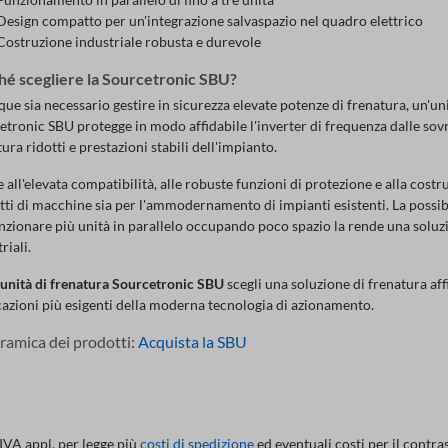
Design compatto per un'integrazione salvaspazio nel quadro elettrico
Costruzione industriale robusta e durevole
hé scegliere la Sourcetronic SBU?
e sia necessario gestire in sicurezza elevate potenze di frenatura, un'uni
etronic SBU protegge in modo affidabile l'inverter di frequenza dalle sov
ura ridotti e prestazioni stabili dell'impianto.
 all'elevata compatibilità, alle robuste funzioni di protezione e alla cost
ti di macchine sia per l'ammodernamento di impianti esistenti. La possibil
unzionare più unità in parallelo occupando poco spazio la rende una soluzi
riali.
unità di frenatura Sourcetronic SBU
scegli una soluzione di frenatura aff
cazioni più esigenti della moderna tecnologia di azionamento.
ramica dei prodotti:
Acquista la SBU
 IVA appl. per legge più
costi di spedizione
ed eventuali costi per il contra