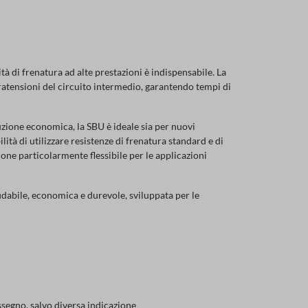
tà di frenatura ad alte prestazioni è indispensabile. La
ratensioni del circuito intermedio, garantendo tempi di
ruzione economica, la SBU è ideale sia per nuovi
ità di utilizzare resistenze di frenatura standard e di
one particolarmente flessibile per le applicazioni
idabile, economica e durevole, sviluppata per le
ssegno, salvo diversa indicazione