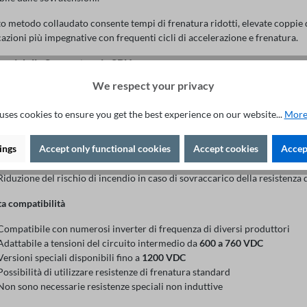
o metodo collaudato consente tempi di frenatura ridotti, elevate coppie 
cazioni più impegnative con frequenti cicli di accelerazione e frenatura.
aggi della Sourcetronic SBU
a affidabilità operativa
We respect your privacy
Protezione affidabile dell'inverter di frequenza contro le sovratensioni n
uses cookies to ensure you get the best experience on our website...
More
Attivazione automatica della resistenza di frenatura
Migliori prestazioni di frenatura e tempi di arresto ridotti
ings
Accept only functional cookies
Accept cookies
Accept
Dissipazione sicura dell'energia di frenatura in eccesso
Protezione integrata contro cortocircuiti e guasti degli IGBT
Riduzione del rischio di incendio in caso di sovraccarico della resistenza 
ta compatibilità
Compatibile con numerosi inverter di frequenza di diversi produttori
Adattabile a tensioni del circuito intermedio da
600 a 760 VDC
Versioni speciali disponibili fino a
1200 VDC
Possibilità di utilizzare resistenze di frenatura standard
Non sono necessarie resistenze speciali non induttive