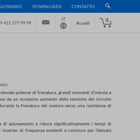
GLOSSARIO
DOWNLOADS
CONTATTO
IT
0
9 421 277 99 99
Accedi
mici
 elevate potenze di frenatura, grandi momenti d'inerzia e
enza da un eccessivo aumento della tensione del circuito
durante la frenatura del motore verso una resistenza di
ma di azionamento e riduce significativamente i tempi di
inverter di frequenza esistenti e convince per l'elevata