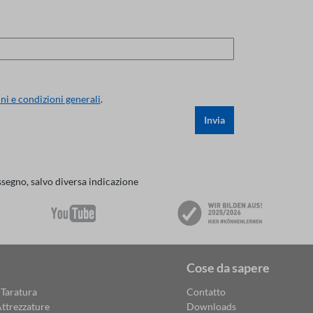
ni e condizioni generali
.
Invia
ssegno, salvo diversa indicazione
Cose da sapere
 Taratura
Contatto
ttrezzature
Downloads