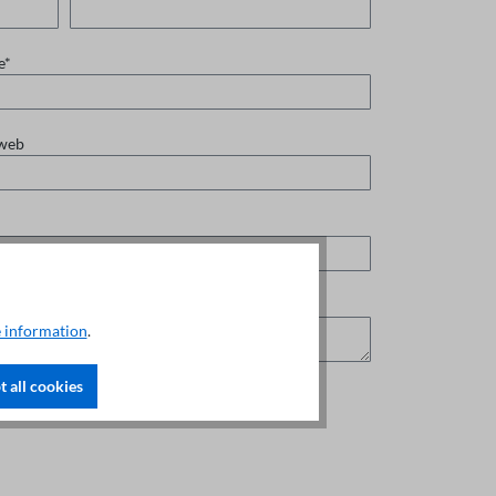
e*
 web
 information
.
 all cookies