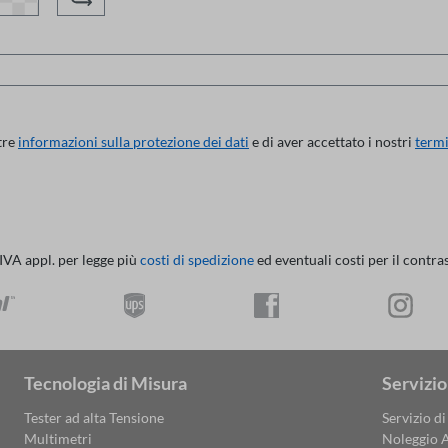
tre
informazioni sulla protezione dei dati
e di aver accettato i nostri
termi
 IVA appl. per legge più
costi di spedizione
ed eventuali costi per il contra
Tecnologia di Misura
Servizio
Tester ad alta Tensione
Servizio di
Multimetri
Noleggio A