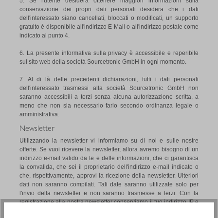
5. Se l'utente desidera ottenere maggiori informazioni sulla
conservazione dei propri dati personali desidera che i dati
dell'interessato siano cancellati, bloccati o modificati, un supporto
gratuito è disponibile all'indirizzo E-Mail o all'indirizzo postale come
indicato al punto 4.
6. La presente informativa sulla privacy è accessibile e reperibile
sul sito web della società Sourcetronic GmbH in ogni momento.
7. Al di là delle precedenti dichiarazioni, tutti i dati personali
dell'interessato trasmessi alla società Sourcetronic GmbH non
saranno accessibili a terzi senza alcuna autorizzazione scritta, a
meno che non sia necessario farlo secondo ordinanza legale o
amministrativa.
Newsletter
Utilizzando la newsletter vi informiamo su di noi e sulle nostre
offerte. Se vuoi ricevere la newsletter, allora avremo bisogno di un
indirizzo e-mail valido da te e delle informazioni, che ci garantisca
la convalida, che sei il proprietario dell'indirizzo e-mail indicato o
che, rispettivamente, approvi la ricezione della newsletter. Ulteriori
dati non saranno compilati. Tali date saranno utilizzate solo per
l'invio della newsletter e non saranno trasmesse a terzi. Con la
registrazione alla nostra newsletter conserviamo il tuo indirizzo IP e
la data di registrazione. Questa memorizzazione viene utilizzata