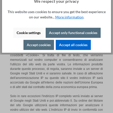
We respect your privacy
solo in caso di uso errato del tuo indirizzo E-Mail da parte di terzi,
che si sono registrati alla newsletter senza che l'utente ne sia a
conoscenza.
This website uses cookies to ensure you get the best experience
on our website...
More information
.
La vostra approvazione per il salvataggio dei dati, l'indirizzo e-mail
e il loro ulteriore utilizzo per l'invio della newsletter può essere
disconfermato in ogni momento. Il recesso avviene utilizzando il
Cookie settings
Accept only functional cookies
rispettivo link presente nella newsletter, all'interno del tuo profilo o
inviando un messaggio agli indirizzi sopra indicati.
Informativa sulla privacy per l'utilizzo di Google Analytics
Accept cookies
Accept all cookies
Questo sito utilizza Google Analytics. Google Analytics utilizza i
cosiddetti «Cookie». Si tratta di file di testo, che verranno
memorizzati sul vostro computer e consentiranno di analizzare
l'utilizzo del sito web da parte vostra. Le informazioni prodotte
durante questo processo, di regola, saranno inviate a un server di
Google negli Stati Uniti e vi saranno salvate. In caso di attivazione
dell'anonimizzazione IP su questo sito il vostro indirizzo IP sarà
accorciato da Google all'interno delle nazioni dell'Unione Europea
o di altri stati dal contratto della zona economica europea prima.
Solo in rare eccezioni l'indirizzo IP completo verrà inviato ai server
di Google negli Stati Uniti e poi abbreviato lì. Su ordine del titolare
del sito Google utilizzerà queste informazioni per analizzare il
vostro utilizzo del sito web. L'indirizzo IP di invio in conformità con