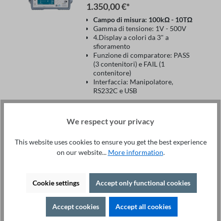
1.350,00 €*
Campo di misura: 100kΩ - 10TΩ
Gamma di tensione: 1V - 500V
4.Display a colori da 3" a
sfioramento
Funzione di comparatore: PASS
(3 contenitori) e FAIL (1
contenitore)
Interfaccia: Manipolatore,
RS232C e USB
Nel carrello
We respect your privacy
This website uses cookies to ensure you get the best experience
on our website...
More information
.
Misuratore di isolamento
ST2683A
Cookie settings
Accept only functional cookies
1.450,00 €*
Campo di misura: 100kΩ - 10TΩ
Accept cookies
Accept all cookies
Gamma di tensione: 1V - 1000V
4.Display a colori da 3" a