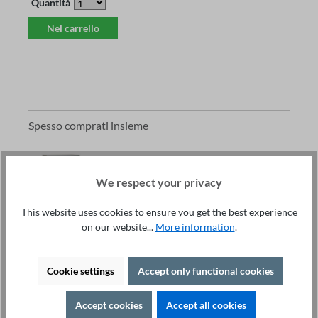
Quantità
Nel carrello
Spesso comprati insieme
We respect your privacy
This website uses cookies to ensure you get the best experience
on our website...
More information
.
Prezzo totale:
2.520,00 €
iva esclusa.
Cookie settings
Accept only functional cookies
Nel carrello
Questo articolo:
Gabbia di prova DOCAB non cablata -
Accept cookies
Accept all cookies
2.520,00 €