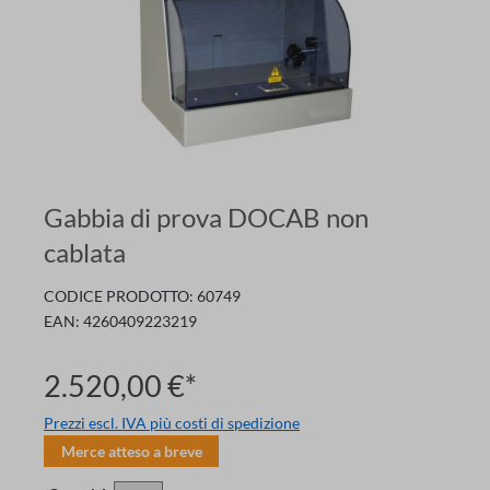
Gabbia di prova DOCAB non
cablata
CODICE PRODOTTO:
60749
EAN:
4260409223219
2.520,00 €*
Prezzi escl. IVA più costi di spedizione
Merce atteso a breve