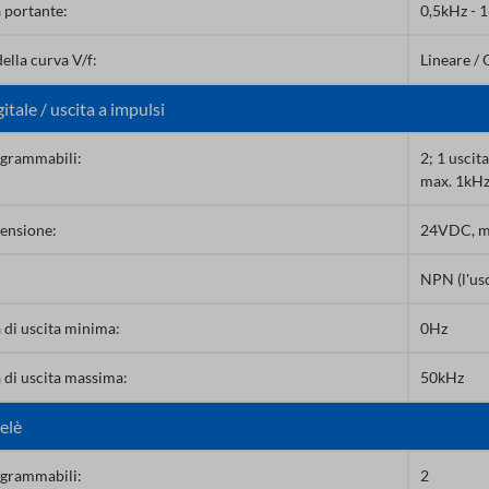
 portante:
0,5kHz - 1
ella curva V/f:
Lineare / 
itale / uscita a impulsi
ogrammabili:
2; 1 uscit
max. 1kHz 
tensione:
24VDC, m
NPN (l'us
 di uscita minima:
0Hz
 di uscita massima:
50kHz
relè
ogrammabili:
2