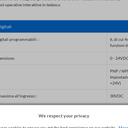
oni operative interattive in tedesco
igitali
igitali programmabili: :
6, di cui 
funzioni d
tensione:
0 - 24VD
PNP / N
Impostazio
+24V)
assima all'ingresso::
30VDC
 ingressi a impulsi programmabili:
2 (HDIA, 
We respect your privacy
 di ingresso massima:
50kHz, cic
uses cookies to ensure you get the best experience on our website...
More