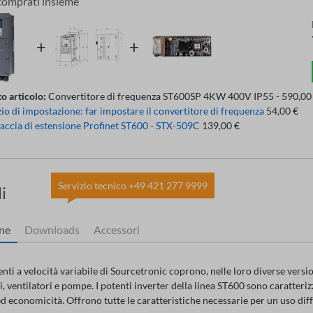
comprati insieme
o articolo:
Convertitore di frequenza ST600SP 4KW 400V IP55 - 590,00
zio di impostazione: far impostare il convertitore di frequenza
54,00 €
faccia di estensione Profinet ST600 - STX-509C
139,00 €
Servizio tecnico +49 421 277 9999
i
one
Downloads
Accessori
nti a velocità variabile di Sourcetronic coprono, nelle loro diverse version
 ventilatori e pompe. I potenti inverter della linea ST600 sono caratterizz
d economicità. Offrono tutte le caratteristiche necessarie per un uso dif