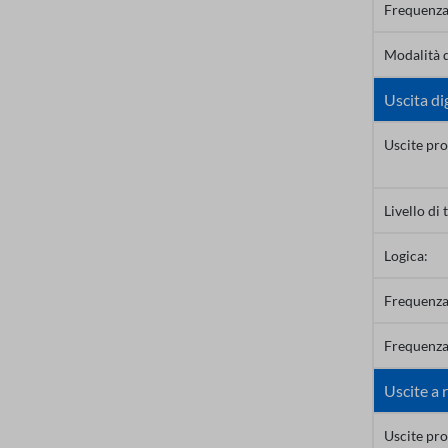
Frequenza
Modalità d
Uscita dig
Uscite pr
Livello di 
Logica:
Frequenza
Frequenza
Uscite a 
Uscite pr