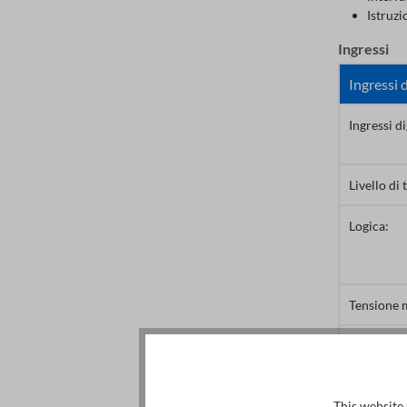
Istruzi
Ingressi
Ingressi d
Ingressi d
Livello di 
Logica:
Tensione m
Numero di
Frequenza
This website 