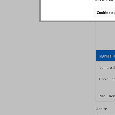
Risoluzion
Cookie sett
H1, H2
Ingressi 
Numero di 
Tipo di in
Risoluzion
Uscite