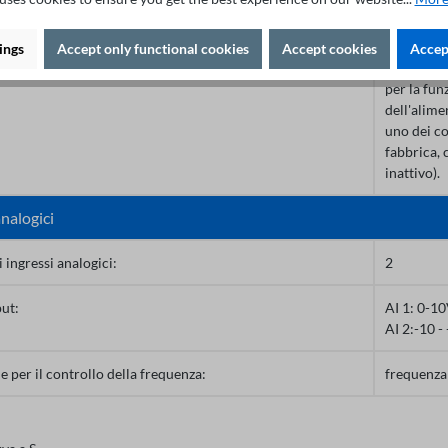
e per il controllo della frequenza:
0,1%
ings
Accept only functional cookies
Accept cookies
Accept
Ingressi r
per la fun
dell'alime
uno dei co
fabbrica, 
inattivo).
analogici
ingressi analogici:
2
put:
AI 1: 0-1
AI 2:-10 
e per il controllo della frequenza:
frequenza