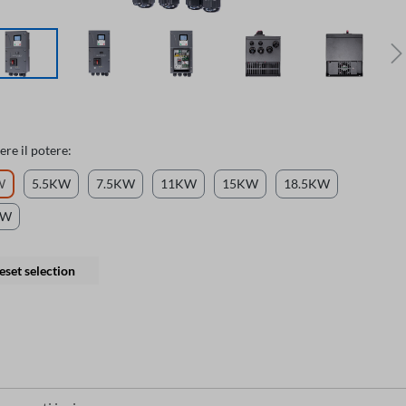
ere il potere:
W
5.5KW
7.5KW
11KW
15KW
18.5KW
KW
eset selection