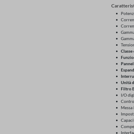
Caratterist
Potenz
Corren
Corrent
Gamma 
Gamma 
Tensio
Classe 
Funzion
Pannell
Espand
Interru
Unità d
Filtro
I/O digi
Contro
Messa i
Imposta
Capacit
Compen
Interf