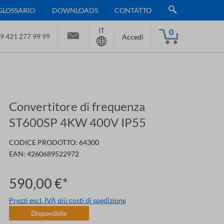
GLOSSARIO
DOWNLOADS
CONTATTO
IT
0
9 421 277 99 99
Accedi
Convertitore di frequenza
ST600SP 4KW 400V IP55
CODICE PRODOTTO:
64300
EAN:
4260689522972
590,00 €*
Prezzi escl. IVA più costi di spedizione
Disponibile