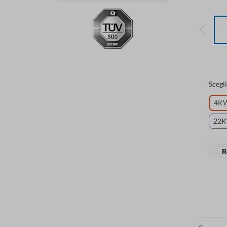
Scegli
4K
22
R