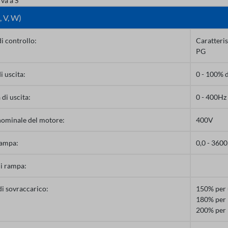
rva a S
, V, W)
i controllo:
Caratteris
PG
i uscita:
0 - 100% d
di uscita:
0 - 400Hz 
nominale del motore:
400V
rampa:
0,0 - 3600
di rampa:
i sovraccarico:
150% per 
180% per 
200% per 