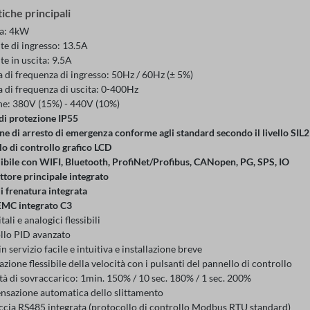
iche principali
a: 4kW
te di ingresso: 13.5A
e in uscita: 9.5A
di frequenza di ingresso: 50Hz / 60Hz (± 5%)
di frequenza di uscita: 0-400Hz
ne: 380V (15%) - 440V (10%)
di protezione IP55
e di arresto di emergenza conforme agli standard secondo il livello SIL2
o di controllo grafico LCD
ibile con WIFI, Bluetooth, ProfiNet/Profibus, CANopen, PG, SPS, IO
ttore principale integrato
i frenatura integrata
 EMC integrato C3
tali e analogici flessibili
llo PID avanzato
n servizio facile e intuitiva e installazione breve
zione flessibile della velocità con i pulsanti del pannello di controllo
à di sovraccarico: 1min. 150% / 10 sec. 180% / 1 sec. 200%
sazione automatica dello slittamento
accia RS485 integrata (protocollo di controllo Modbus RTU standard)