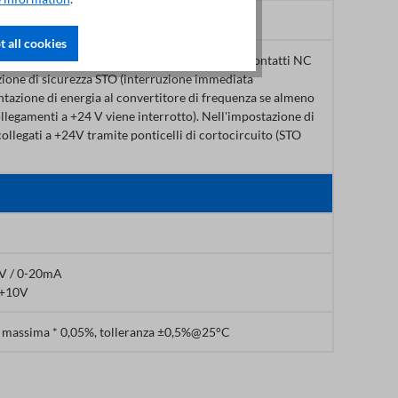
 all cookies
idondanti per il collegamento a +24 V tramite contatti NC
zione di sicurezza STO (interruzione immediata
ntazione di energia al convertitore di frequenza se almeno
llegamenti a +24 V viene interrotto). Nell'impostazione di
collegati a +24V tramite ponticelli di cortocircuito (STO
0V / 0-20mA
- +10V
 massima * 0,05%, tolleranza ±0,5%@25°C