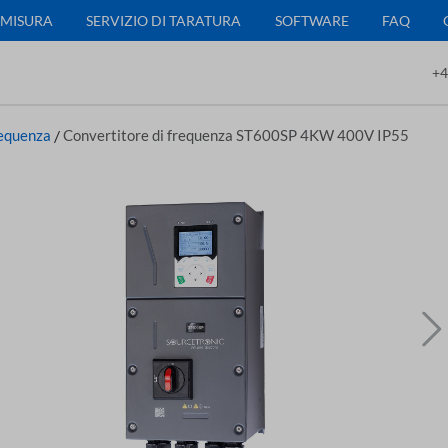
 MISURA
SERVIZIO DI TARATURA
SOFTWARE
FAQ
+4
requenza
/
Convertitore di frequenza ST600SP 4KW 400V IP55