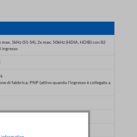
4x max. 1kHz (S1-S4), 2x max. 50kHz (HDIA, HDIB) con 82
i ingresso
C
PN
ne di fabbrica: PNP (attivo quando l'ingresso è collegato a
HDIB)
lo di lavoro da 30 a 70%
 information
.