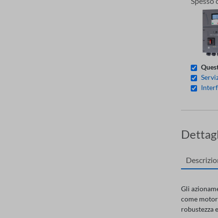
Spesso 
Quest
Servi
Inter
Dettagl
Descrizi
Gli azioname
come motori,
robustezza e