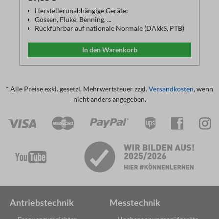
Herstellerunabhängige Geräte:
Gossen, Fluke, Benning, ...
Rückführbar auf nationale Normale (DAkkS, PTB)
Reparatur und Justage auf Anfrage
Kalibrierzertifikat in Anlehnung an ISO17025
In den Warenkorb
Gerätereinigung
* Alle Preise exkl. gesetzl. Mehrwertsteuer zzgl.
Versandkosten
, wenn
nicht anders angegeben.
Antriebstechnik
Messtechnik