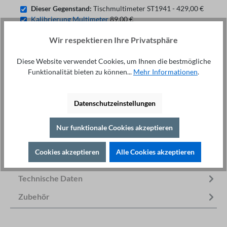
Dieser Gegenstand:
Tischmultimeter ST1941 - 429,00 €
Kalibrierung Multimeter
89,00 €
Wir respektieren Ihre Privatsphäre
Diese Website verwendet Cookies, um Ihnen die bestmögliche
Fachberatung unter
Drucken
Funktionalität bieten zu können...
Mehr Informationen
.
+49 421 277 9999
Details
Beschreibung
Datenschutzeinstellungen
Mit dem ST1941 erhalten Sie ein starkes digitales
Nur funktionale Cookies akzeptieren
Multimeter (DMM), das eine Vielzahl von
Messfunktionen in sich vereint. S…
Mehr
Cookies akzeptieren
Alle Cookies akzeptieren
Downloads
Technische Daten
Zubehör