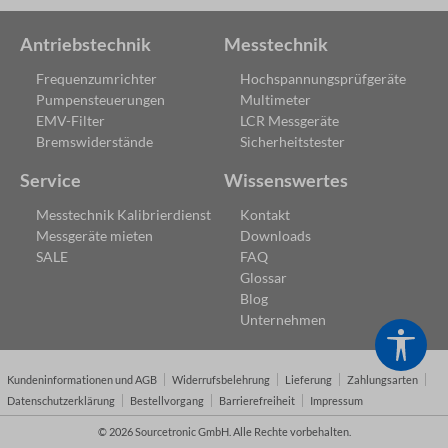
Antriebstechnik
Messtechnik
Frequenzumrichter
Hochspannungsprüfgeräte
Pumpensteuerungen
Multimeter
EMV-Filter
LCR Messgeräte
Bremswiderstände
Sicherheitstester
Service
Wissenswertes
Messtechnik Kalibrierdienst
Kontakt
Messgeräte mieten
Downloads
SALE
FAQ
Glossar
Blog
Unternehmen
Werk
Kundeninformationen und AGB
Widerrufsbelehrung
Lieferung
Zahlungsarten
Datenschutzerklärung
Bestellvorgang
Barrierefreiheit
Impressum
© 2026 Sourcetronic GmbH. Alle Rechte vorbehalten.