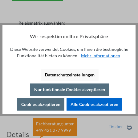
Relaismatrix auswählen:
8 Kanal-Matrix
16 Kanal-Matrix
Wir respektieren Ihre Privatsphäre
24 Kanal-Matrix
48 Kanal-Matrix
Diese Website verwendet Cookies, um Ihnen die bestmögliche
Funktionalität bieten zu können...
Mehr Informationen
.
Individuelle Anpassung
Datenschutzeinstellungen
Auswahl zurücksetzen
Nur funktionale Cookies akzeptieren
Cookies akzeptieren
Alle Cookies akzeptieren
Fachberatung unter
Drucken
+49 421 277 9999
Details