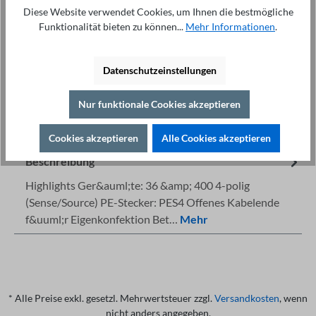
In den Warenkorb
Diese Website verwendet Cookies, um Ihnen die bestmögliche
Funktionalität bieten zu können...
Mehr Informationen
.
Datenschutzeinstellungen
Nur funktionale Cookies akzeptieren
Fachberatung unter
Drucken
+49 421 277 9999
Details
Cookies akzeptieren
Alle Cookies akzeptieren
Beschreibung
Highlights Ger&auml;te: 36 &amp; 400 4-polig
(Sense/Source) PE-Stecker: PES4 Offenes Kabelende
f&uuml;r Eigenkonfektion Bet…
Mehr
* Alle Preise exkl. gesetzl. Mehrwertsteuer zzgl.
Versandkosten
, wenn
nicht anders angegeben.