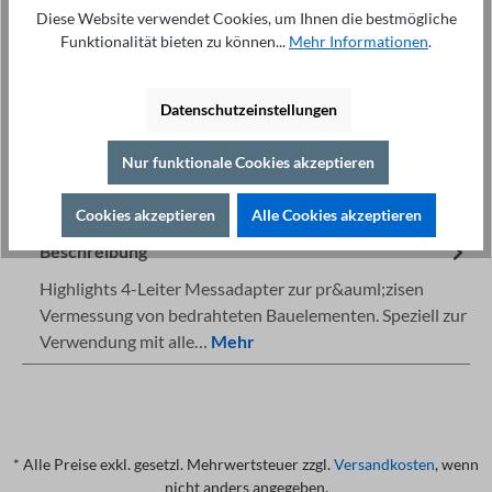
In den Warenkorb
Diese Website verwendet Cookies, um Ihnen die bestmögliche
Funktionalität bieten zu können...
Mehr Informationen
.
Datenschutzeinstellungen
Nur funktionale Cookies akzeptieren
Fachberatung unter
Drucken
+49 421 277 9999
Details
Cookies akzeptieren
Alle Cookies akzeptieren
Beschreibung
Highlights 4-Leiter Messadapter zur pr&auml;zisen
Vermessung von bedrahteten Bauelementen. Speziell zur
Verwendung mit alle…
Mehr
* Alle Preise exkl. gesetzl. Mehrwertsteuer zzgl.
Versandkosten
, wenn
nicht anders angegeben.