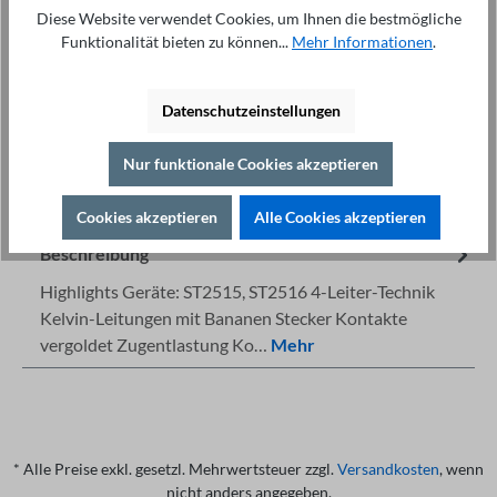
In den Warenkorb
Diese Website verwendet Cookies, um Ihnen die bestmögliche
Funktionalität bieten zu können...
Mehr Informationen
.
Datenschutzeinstellungen
Nur funktionale Cookies akzeptieren
Fachberatung unter
Drucken
+49 421 277 9999
Details
Cookies akzeptieren
Alle Cookies akzeptieren
Beschreibung
Highlights Geräte: ST2515, ST2516 4-Leiter-Technik
Kelvin-Leitungen mit Bananen Stecker Kontakte
vergoldet Zugentlastung Ko…
Mehr
* Alle Preise exkl. gesetzl. Mehrwertsteuer zzgl.
Versandkosten
, wenn
nicht anders angegeben.