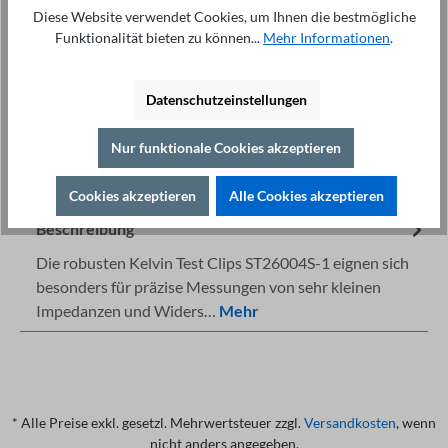
In den Warenkorb
Diese Website verwendet Cookies, um Ihnen die bestmögliche
Funktionalität bieten zu können...
Mehr Informationen
.
Datenschutzeinstellungen
Nur funktionale Cookies akzeptieren
Fachberatung unter
Drucken
+49 421 277 9999
Details
Cookies akzeptieren
Alle Cookies akzeptieren
Beschreibung
Die robusten Kelvin Test Clips ST26004S-1 eignen sich
besonders für präzise Messungen von sehr kleinen
Impedanzen und Widers…
Mehr
* Alle Preise exkl. gesetzl. Mehrwertsteuer zzgl.
Versandkosten
, wenn
nicht anders angegeben.