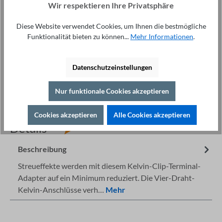
Nur noch
2
auf Lager
Wir respektieren Ihre Privatsphäre
Anzahl
Diese Website verwendet Cookies, um Ihnen die bestmögliche
Funktionalität bieten zu können...
Mehr Informationen
.
In den Warenkorb
Datenschutzeinstellungen
Nur funktionale Cookies akzeptieren
Fachberatung unter
Cookies akzeptieren
Alle Cookies akzeptieren
Drucken
+49 421 277 9999
Details
Beschreibung
Streueffekte werden mit diesem Kelvin-Clip-Terminal-
Adapter auf ein Minimum reduziert. Die Vier-Draht-
Kelvin-Anschlüsse verh…
Mehr