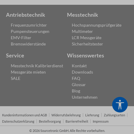
Antriebstechnik
Messtechnik
Frequenzumrichter
Hochspannungsprüfgeräte
Pumpensteuerungen
Multimeter
EMV-Filter
LCR Messgeräte
Bremswiderstände
Sicherheitstester
Service
Wissenswertes
Messtechnik Kalibrierdienst
Kontakt
Messgeräte mieten
Downloads
SALE
FAQ
Glossar
Blog
Unternehmen
Werk
Kundeninformationen und AGB
Widerrufsbelehrung
Lieferung
Zahlungsarten
Datenschutzerklärung
Bestellvorgang
Barrierefreiheit
Impressum
© 2026 Sourcetronic GmbH. Alle Rechte vorbehalten.