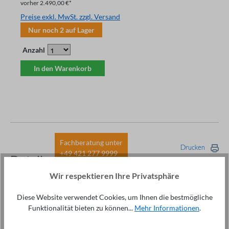
vorher 2.490,00 €*
Preise exkl. MwSt. zzgl. Versand
Nur noch
2
auf Lager
Anzahl
In den Warenkorb
Fachberatung unter
Drucken
+49 421 277 9999
Details
Wir respektieren Ihre Privatsphäre
Beschreibung
Diese Website verwendet Cookies, um Ihnen die bestmögliche
Highlights Robustes 10KV Megohmmeter
Funktionalität bieten zu können...
Mehr Informationen
.
Isolationswiderstand bis 2TΩ Direkte Spannungs-
Bereichswahl Guard Anschluß Integrierte…
Mehr