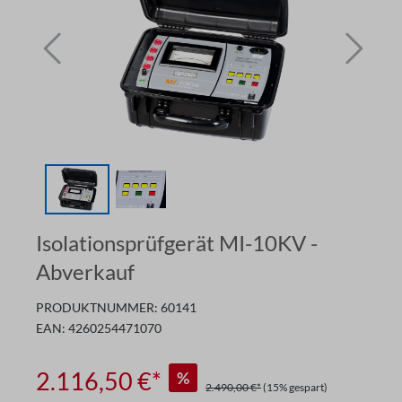
Isolationsprüfgerät MI-10KV -
Abverkauf
PRODUKTNUMMER:
60141
EAN:
4260254471070
2.116,50 €*
%
2.490,00 €*
(15% gespart)