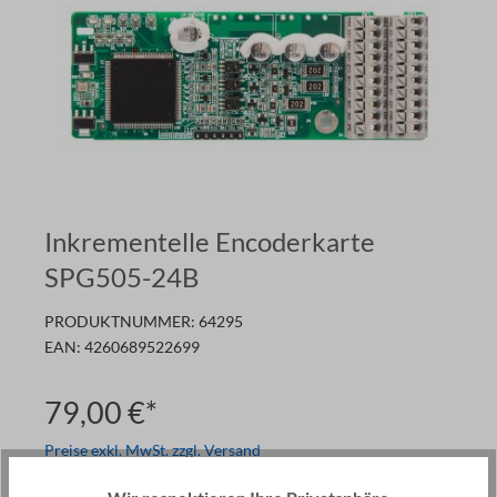
Inkrementelle Encoderkarte
SPG505-24B
PRODUKTNUMMER:
64295
EAN:
4260689522699
79,00 €*
Preise exkl. MwSt. zzgl. Versand
Nur noch
3
auf Lager