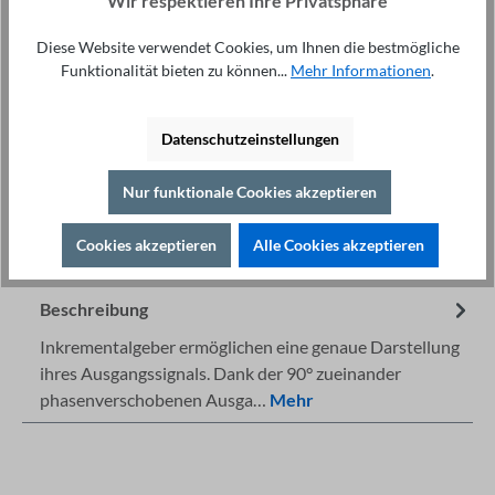
Wir respektieren Ihre Privatsphäre
Anzahl
Diese Website verwendet Cookies, um Ihnen die bestmögliche
In den Warenkorb
Funktionalität bieten zu können...
Mehr Informationen
.
Datenschutzeinstellungen
Nur funktionale Cookies akzeptieren
Fachberatung unter
Drucken
Cookies akzeptieren
Alle Cookies akzeptieren
+49 421 277 9999
Details
Beschreibung
Inkrementalgeber ermöglichen eine genaue Darstellung
ihres Ausgangssignals. Dank der 90° zueinander
phasenverschobenen Ausga…
Mehr