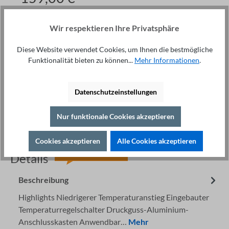
Preise exkl. MwSt. zzgl. Versand
Wir respektieren Ihre Privatsphäre
Ware im Zulauf
Anzahl
Diese Website verwendet Cookies, um Ihnen die bestmögliche
Funktionalität bieten zu können...
Mehr Informationen
.
In den Warenkorb
Datenschutzeinstellungen
Nur funktionale Cookies akzeptieren
Cookies akzeptieren
Alle Cookies akzeptieren
Fachberatung unter
Drucken
+49 421 277 9999
Details
Beschreibung
Highlights Niedrigerer Temperaturanstieg Eingebauter
Temperaturregelschalter Druckguss-Aluminium-
Anschlusskasten Anwendbar…
Mehr