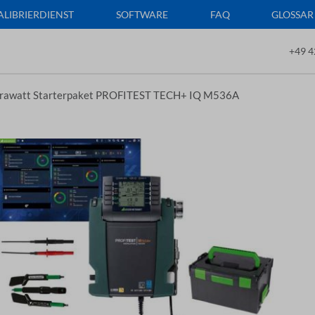
ALIBRIERDIENST
SOFTWARE
FAQ
GLOSSAR
+49 4
rawatt Starterpaket PROFITEST TECH+ IQ M536A