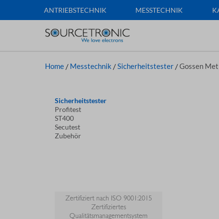
ANTRIEBSTECHNIK
MESSTECHNIK
K
Home
/
Messtechnik
/
Sicherheitstester
/
Gossen Met
Sicherheitstester
Profitest
ST400
Secutest
Zubehör
Zertifiziert nach ISO 9001:2015
Zertifiziertes
Qualitätsmanagementsystem