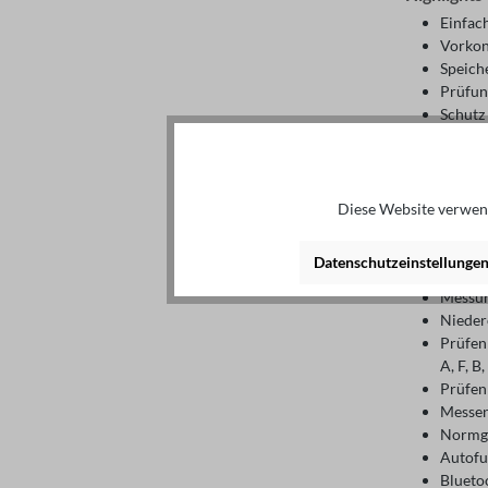
Einfac
Vorkon
Speich
Prüfung
Schutz
Auserw
Technisch
Defini
Diese Website verwend
Weitbe
420 Hz
Datenschutzeinstellunge
Schlei
Messun
Nieder
Prüfen
A, F, B
Prüfen
Messen
Normge
Autofu
Blueto