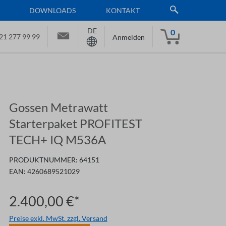
DOWNLOADS
KONTAKT
DE
0
21 277 99 99
Anmelden
Gossen Metrawatt
Starterpaket PROFITEST
TECH+ IQ M536A
PRODUKTNUMMER:
64151
EAN:
4260689521029
2.400,00 €*
Preise exkl. MwSt. zzgl. Versand