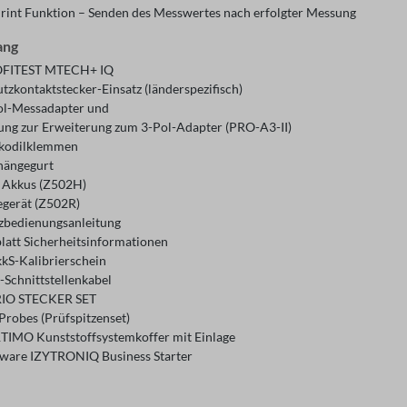
rint Funktion – Senden des Messwertes nach erfolgter Messung
ang
OFITEST MTECH+ IQ
tzkontaktstecker-Einsatz (länderspezifisch)
ol-Messadapter und
tung zur Erweiterung zum 3-Pol-Adapter (PRO-A3-II)
kodilklemmen
hängegurt
z Akkus (Z502H)
egerät (Z502R)
zbedienungsanleitung
blatt Sicherheitsinformationen
kS-Kalibrierschein
-Schnittstellenkabel
RIO STECKER SET
Probes (Prüfspitzenset)
TIMO Kunststoffsystemkoffer mit Einlage
tware IZYTRONIQ Business Starter