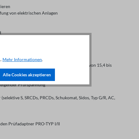
rieren
fung von elektrischen Anlagen
t
..
Mehr Informationen
.
Spannungen von 65 bis 500 V und Frequenzen von 15,4 bis
Alle Cookies akzeptieren
steigender Prüfspannung
(selektive S, SRCDs, PRCDs, Schukomat, Sidos, Typ G/R, AC,
 den Prüfadaptner PRO-TYP I/II