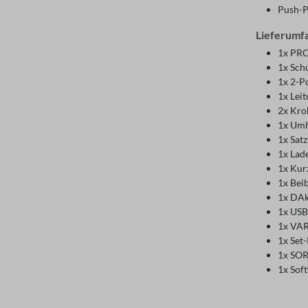
Push-P
Lieferumf
1x PR
1x Schu
1x 2-P
1x Lei
2x Kro
1x Um
1x Sat
1x Lad
1x Kur
1x Bei
1x DAk
1x USB
1x VA
1x Set-
1x SOR
1x Sof