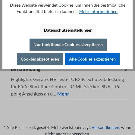
In den Warenkorb
Diese Website verwendet Cookies, um Ihnen die bestmögliche
Funktionalität bieten zu können...
Mehr Informationen
.
Datenschutzeinstellungen
Nur funktionale Cookies akzeptieren
Fachberatung unter
Drucken
+49 421 277 9999
Details
Cookies akzeptieren
Alle Cookies akzeptieren
Beschreibung
Highlights Geräte: HV Tester UB28C Schutzabdeckung
für Füße Start über Control-IO Mit Stecker: SUB-D 9-
polig Anschluss an d…
Mehr
* Alle Preise exkl. gesetzl. Mehrwertsteuer zzgl.
Versandkosten
, wenn
nicht anders angegeben.