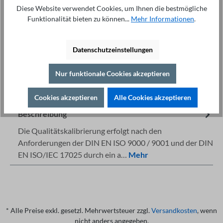
Anfrage stellen
Diese Website verwendet Cookies, um Ihnen die bestmögliche
Funktionalität bieten zu können...
Mehr Informationen
.
Datenschutzeinstellungen
Nur funktionale Cookies akzeptieren
Fachberatung unter
Drucken
+49 421 277 9999
Details
Cookies akzeptieren
Alle Cookies akzeptieren
Beschreibung
Die Qualitätskalibrierung erfolgt nach den
Anforderungen der DIN EN ISO 9000 / 9001 und der DIN
EN ISO/IEC 17025 durch ein a…
Mehr
* Alle Preise exkl. gesetzl. Mehrwertsteuer zzgl.
Versandkosten
, wenn
nicht anders angegeben.