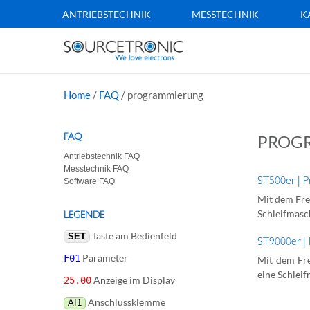
ANTRIEBSTECHNIK
MESSTECHNIK
K
Home
/
FAQ
/
programmierung
FAQ
PROG
Antriebstechnik FAQ
Messtechnik FAQ
ST500er | 
Software FAQ
Mit dem Freq
Schleifmasch
LEGENDE
Taste am Bedienfeld
SET
ST9000er |
Parameter
F01
Mit dem Fre
eine Schleif
Anzeige im Display
25.00
Anschlussklemme
AI1