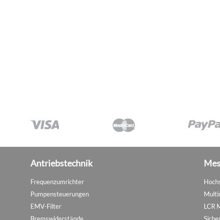
Antriebstechnik
Mes
Frequenzumrichter
Hochs
Pumpensteuerungen
Multi
EMV-Filter
LCR 
Bremswiderstände
Siche