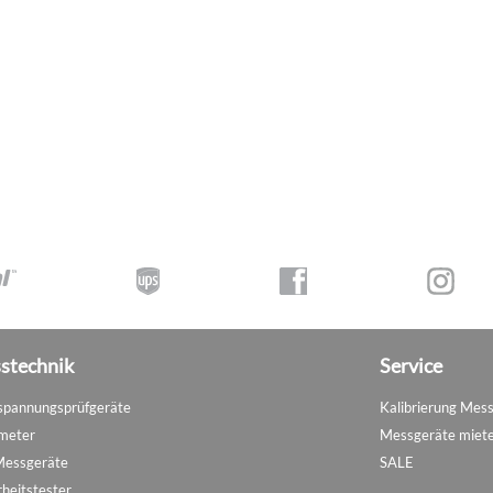
stechnik
Service
pannungsprüfgeräte
Kalibrierung Mes
meter
Messgeräte miet
Messgeräte
SALE
rheitstester