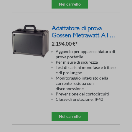
Nel carrello
Adattatore di prova
Gossen Metrawatt AT 3-
III-E Z745S
2.194,00 €*
Aggancio per apparecchiatura di
prova portatile
Per misure di sicurezza
Test di carichi monofase e trifase
e di prolunghe
Monitoraggio integrato della
corrente residua con
disconnessione
Prevenzione dei cortocircuiti
Classe di protezione: IP40
Nel carrello