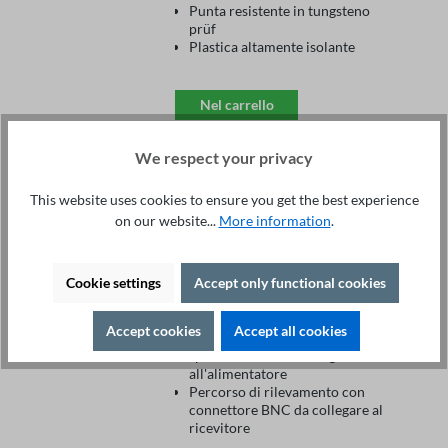
Punta resistente in tungsteno
prüf
Plastica altamente isolante
Nel carrello
We respect your privacy
Cavo di prova di terra PE
This website uses cookies to ensure you get the best experience
PEP2-15
on our website...
More information
.
510,90 €*
Corrente massima di
Cookie settings
Accept only functional cookies
funzionamento: 32A AC
Lunghezza del cavo: 15 m
2 poli
Accept cookies
Accept all cookies
Percorso di alimentazione con
spina da 6 mm da collegare
all'alimentatore
Percorso di rilevamento con
connettore BNC da collegare al
ricevitore