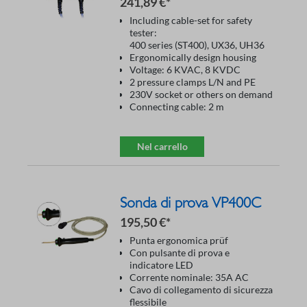
241,89 €*
Including cable-set for safety
tester:
400 series (ST400), UX36, UH36
Ergonomically design housing
Voltage: 6 KVAC, 8 KVDC
2 pressure clamps L/N and PE
230V socket or others on demand
Connecting cable: 2 m
Nel carrello
Sonda di prova VP400C
195,50 €*
Punta ergonomica prüf
Con pulsante di prova e
indicatore LED
Corrente nominale: 35A AC
Cavo di collegamento di sicurezza
flessibile