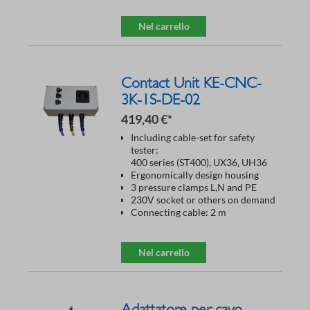
Nel carrello
Contact Unit KE-CNC-
3K-1S-DE-02
419,40 €*
Including cable-set for safety
tester:
400 series (ST400), UX36, UH36
Ergonomically design housing
3 pressure clamps L,N and PE
230V socket or others on demand
Connecting cable: 2 m
Nel carrello
Adattatore per cavo