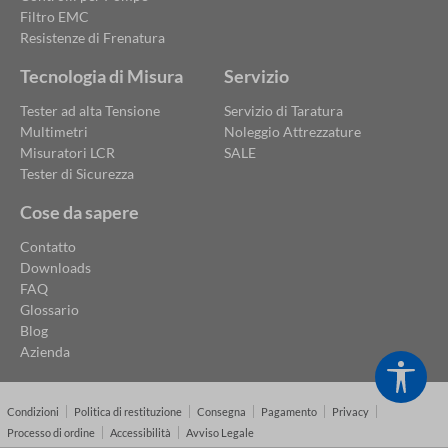
Filtro EMC
Resistenze di Frenatura
Tecnologia di Misura
Servizio
Tester ad alta Tensione
Servizio di Taratura
Multimetri
Noleggio Attrezzature
Misuratori LCR
SALE
Tester di Sicurezza
Cose da sapere
Contatto
Downloads
FAQ
Glossario
Blog
Azienda
Show
Condizioni
Politica di restituzione
Consegna
Pagamento
Privacy
Processo di ordine
Accessibilità
Avviso Legale