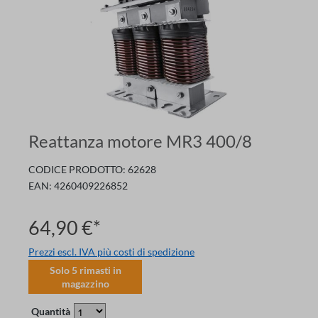
Reattanza motore MR3 400/8
CODICE PRODOTTO:
62628
EAN:
4260409226852
64,90 €*
Prezzi escl. IVA più costi di spedizione
Solo
5
rimasti in
magazzino
Quantità