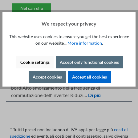
Nel carrello
We respect your privacy
This website uses cookies to ensure you get the best experience
on our website...
More information
.
Servizio tecnico +49 421 277 9999
Dettagli
Stampa
Cookie settings
Accept only functional cookies
Descrizione
Accept cookies
Accept all cookies
Svantaggi Elevato smorzamento della pendenza dei
bordiAlto smorzamento della frequenza di
commutazione dell'inverter Riduzi…
Di più
* Tutti i prezzi non includono di IVA appl. per legge più
costi di
spedizione
ed eventuali costi per il contrassegno, salvo diversa