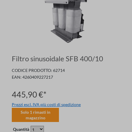
Filtro sinusoidale SFB 400/10
CODICE PRODOTTO:
62714
EAN:
4260409227217
445,90 €*
Prezzi escl. IVA più costi di spedizione
Solo
1
rimasti in
magazzino
Quantità