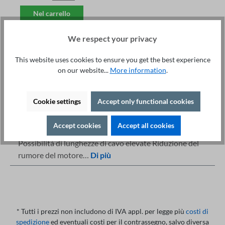
Nel carrello
We respect your privacy
This website uses cookies to ensure you get the best experience
on our website...
More information
.
Servizio tecnico +49 421 277 9999
Dettagli
Stampa
Cookie settings
Accept only functional cookies
Descrizione
Accept cookies
Accept all cookies
Salute Prevenzione delle sovratensioni sul motore
Possibilità di lunghezze di cavo elevate Riduzione del
rumore del motore…
Di più
* Tutti i prezzi non includono di IVA appl. per legge più
costi di
spedizione
ed eventuali costi per il contrassegno, salvo diversa