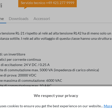
Servizio tecnico +49 421 277 9999
i
one
Downloads
Accessori
ta tensione RL-21 rispetto al relè ad alta tensione RL42 ha di meno solo un i
tanza sottile. I relè ad alto voltaggio di questa classe hanno una struttura
i: un invertitore
atici per corrente continua
di eccitazione: 24 V DC / 0.25 A
te di commutazione max. 5000 VA (impedenza di carico ohmica)
ne di prova: 20000 VDC
ne massima di commutazione: 6000 VAC
te di commutazione max. 10 AAC
te continua max. 30 AAC
We respect your privacy
di temperatura da -25 °C sino a +40 °C
nza di commutazione max. 3 / sec
uses cookies to ensure you get the best experience on our website...
More
di commutazione meccanici 5 * 10E+6
ra base in plastica altamente isolante