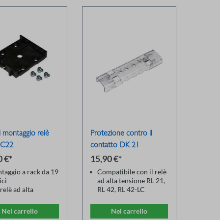
i montaggio relè
Protezione contro il
C22
contatto DK 21
0 €*
15,90 €*
taggio a rack da 19
Compatibile con il relè
ici
ad alta tensione RL 21,
relè ad alta
RL 42, RL 42-LC
ione RL 21 / RL 42
Protezione dei contatti
L 42-LC
in plastica isolante
Nel carrello
Nel carrello
taggio su guida
Inserimento e