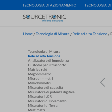
TECNOLOGIA DI AZIONAMENTO
TECNOLOGIA DI
Home
/
Tecnologia di Misura
/
Relè ad alta Tensione
/
R
Tecnologia di Misura
Relè ad alta Tensione
Analizzatore di impedenza
Custodie per il trasporto
Matrice relè
Megohmmetro
Microohmmetri
Milliohmmetri
Misuratore di capacità
Misuratore di potenza digitale
Misuratori LCR
Misuratori di Isolamento
Misuratori di Terra
Multimetri