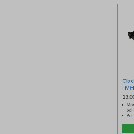
Clip d
HV M
13,0
Mon
poll
Per 
tens
/ R
Mon