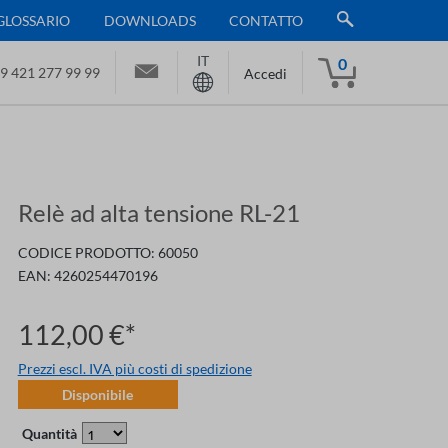
GLOSSARIO
DOWNLOADS
CONTATTO
IT
0
9 421 277 99 99
Accedi
Relè ad alta tensione RL-21
CODICE PRODOTTO:
60050
EAN:
4260254470196
112,00 €*
Prezzi escl. IVA più costi di spedizione
Disponibile
Quantità