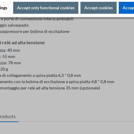
me alla norma CE
ings
Accept only functional cookies
Accept cookies
Accept
and operating connections safe from interchanging
 e porte di connessione interscambiabili
gio salvaspazio
soppressore per bobina di eccitazione
 relè ad alta tensione
zza: 40 mm
a: 55 mm
zza: 78 mm
220 g
 di collegamento a spina piatta 6,3 * 0,8 mm
mento con la bobina di eccitazione a spina piatta 4,8 * 0,8 mm
 montaggio per relè ad alta tensione 35 mm (opzionale)
products