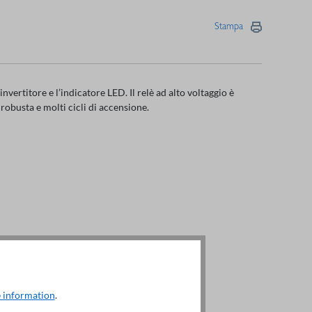
Stampa
nvertitore e l’indicatore LED. Il relè ad alto voltaggio è
 robusta e molti cicli di accensione.
 information
.