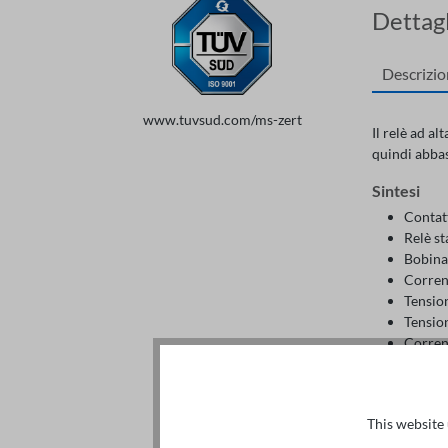
Dettagl
Descrizi
www.tuvsud.com/ms-zert
Il relè ad al
quindi abbas
Sintesi
Contatt
Relè st
Bobina 
Corren
Tensio
Tensio
Corren
Corren
Gamma 
Freque
This website 
Cicli 
Struttu