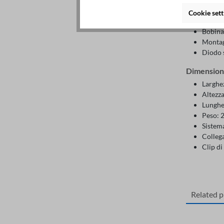
Confor
Cookie sett
Coils 
Bobina
Montag
Diodo 
Dimensioni
Larghe
Altezz
Lunghe
Peso: 
Sistema
Collega
Clip di
Related 