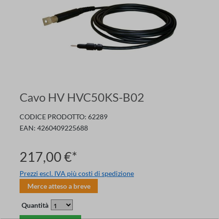
Cavo HV HVC50KS-B02
CODICE PRODOTTO:
62289
EAN:
4260409225688
217,00 €*
Prezzi escl. IVA più costi di spedizione
Merce atteso a breve
Quantità