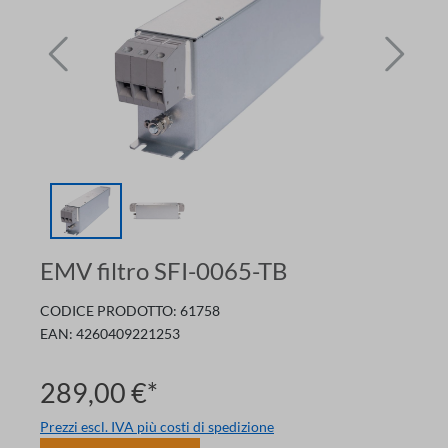
EMV filtro SFI-0065-TB
CODICE PRODOTTO:
61758
EAN:
4260409221253
289,00 €*
Prezzi escl. IVA più costi di spedizione