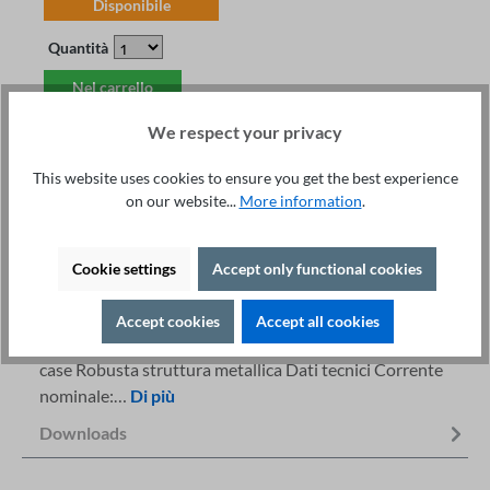
Disponibile
Quantità
Nel carrello
We respect your privacy
This website uses cookies to ensure you get the best experience
on our website...
More information
.
Servizio tecnico +49 421 277 9999
Dettagli
Stampa
Cookie settings
Accept only functional cookies
Descrizione
Accept cookies
Accept all cookies
Sintesi Grado di protezione IP20 Filtro di tre fasi Metal
case Robusta struttura metallica Dati tecnici Corrente
nominale:…
Di più
Downloads