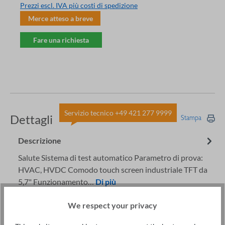
Prezzi escl. IVA più costi di spedizione
Merce atteso a breve
Fare una richiesta
Servizio tecnico +49 421 277 9999
Dettagli
Stampa
Descrizione
Salute Sistema di test automatico Parametro di prova:
HVAC, HVDC Comodo touch screen industriale TFT da
5,7" Funzionamento…
Di più
Accessori
We respect your privacy