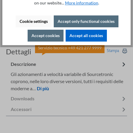
on our website...
More information
.
Servizio di impostazione: far impostare il convertitore
di frequenza
54,00 €
Interfaccia di estensione Profinet ST600 - STX-509C
Cookie settings
Accept only functional cookies
139,00 €
Accept cookies
Accept all cookies
Servizio tecnico +49 421 277 9999
Dettagli
Stampa
Descrizione
Gli azionamenti a velocità variabile di Sourcetronic
coprono, nelle loro diverse versioni, tutti i requisiti delle
moderne a…
Di più
Downloads
Accessori