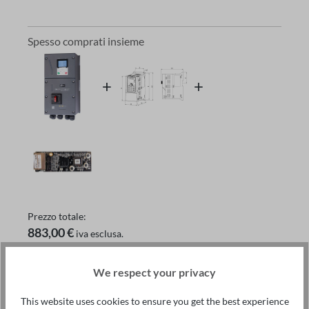
Spesso comprati insieme
Prezzo totale:
883,00 €
iva esclusa.
Nel carrello
We respect your privacy
Questo articolo:
Convertitore di frequenza ST600SP
This website uses cookies to ensure you get the best experience
5,5kW 400V IP55 - 690,00 €