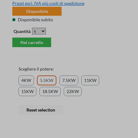
Prezzi escl. IVA più costi di spedizione
Disponibile
Disponibile subito
Quantità
Nel carrello
Scegliere il potere:
4KW
5.5KW
7.5KW
11KW
15KW
18.5KW
22KW
Reset selection