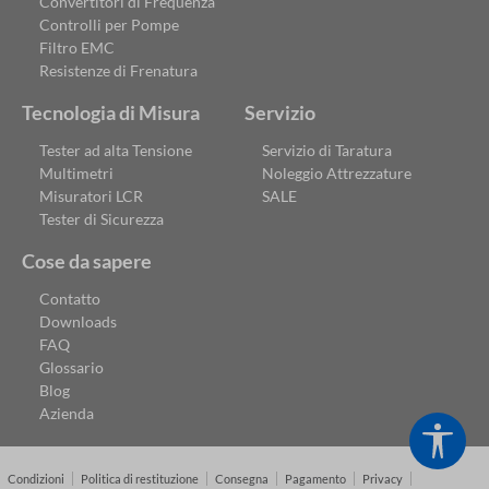
Convertitori di Frequenza
Controlli per Pompe
Filtro EMC
Resistenze di Frenatura
Tecnologia di Misura
Servizio
Tester ad alta Tensione
Servizio di Taratura
Multimetri
Noleggio Attrezzature
Misuratori LCR
SALE
Tester di Sicurezza
Cose da sapere
Contatto
Downloads
FAQ
Glossario
Blog
Azienda
Show
Condizioni
Politica di restituzione
Consegna
Pagamento
Privacy