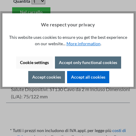
Quantità
Nel carrello
We respect your privacy
This website uses cookies to ensure you get the best experience
on our website...
More information
.
Questions & Tips
Stampa
Cookie settings
Accept only functional cookies
Dettagli
Accept cookies
Accept all cookies
Descrizione
Salute Dispositivi: ST130 Cavo da 2 m incluso Dimensioni
(L/A): 75/122 mm
* Tutti i prezzi non includono di IVA appl. per legge più
costi di