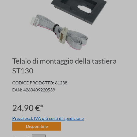
Telaio di montaggio della tastiera
ST130
CODICE PRODOTTO:
61238
EAN:
4260409220539
24,90 €*
Prezzi escl. IVA più costi di spedizione
Disponibile