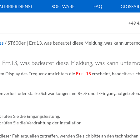
ALIBRIERDIENST
SOFTWARE
FAQ
GLOSSAR
+49 4
es
/
ST600er | Err.13, was bedeutet diese Meldung, was kann unte
| Err.13, was bedeutet diese Meldung, was kann unte
m Display des Frequenzumrichters die
erscheint, handelt es sic
Err.13
nverlust oder starke Schwankungen am R-, S- und T-Eingang aufgetreten.
rüfen Sie die Eingangsleistung.
rüfen Sie die Verdrahtung der Installation.
 dieser Fehlerquellen zutreffen, wenden Sie sich bitte an den technischen