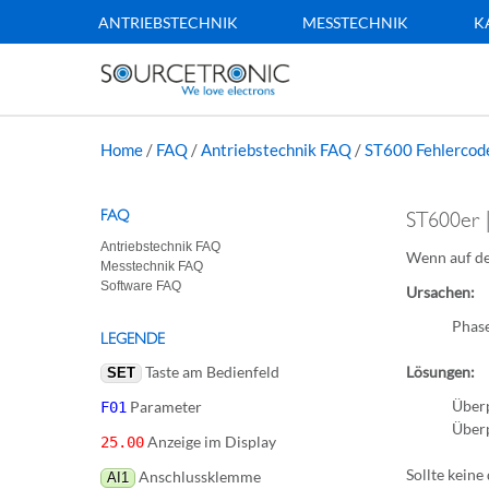
ANTRIEBSTECHNIK
MESSTECHNIK
K
Home
/
FAQ
/
Antriebstechnik FAQ
/
ST600 Fehlercod
FAQ
ST600er 
Antriebstechnik FAQ
Wenn auf de
Messtechnik FAQ
Software FAQ
Ursachen:
Phase
LEGENDE
Taste am Bedienfeld
Lösungen:
SET
Überp
Parameter
F01
Überp
Anzeige im Display
25.00
Sollte keine
Anschlussklemme
AI1