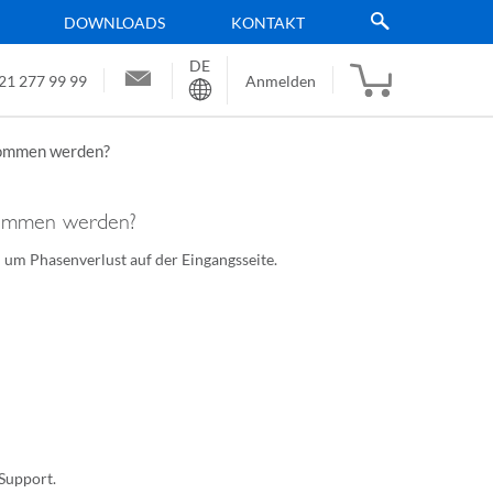
DOWNLOADS
KONTAKT
DE
Sprache
21 277 99 99
Anmelden
rnommen werden?
rnommen werden?
h um Phasenverlust auf der Eingangsseite.
 Support.