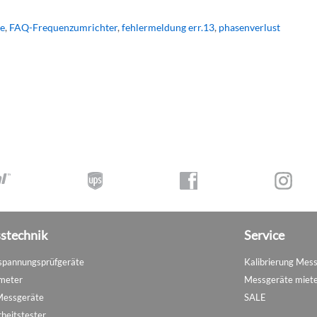
te
,
FAQ-Frequenzumrichter
,
fehlermeldung err.13
,
phasenverlust
stechnik
Service
pannungsprüfgeräte
Kalibrierung Mes
meter
Messgeräte miet
Messgeräte
SALE
rheitstester