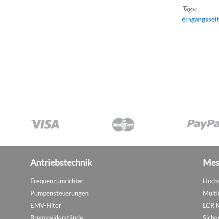
Tags:
eingangssei
Antriebstechnik
Mes
Frequenzumrichter
Hochs
Pumpensteuerungen
Multi
EMV-Filter
LCR 
Bremswiderstände
Siche