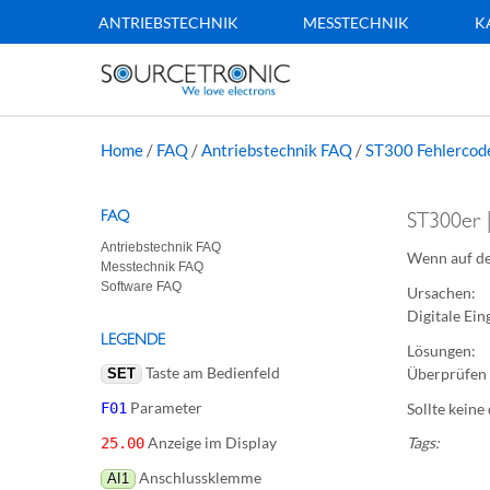
ANTRIEBSTECHNIK
MESSTECHNIK
K
Home
/
FAQ
/
Antriebstechnik FAQ
/
ST300 Fehlercod
FAQ
ST300er 
Antriebstechnik FAQ
Wenn auf de
Messtechnik FAQ
Software FAQ
Ursachen:
Digitale Ei
LEGENDE
Lösungen:
Taste am Bedienfeld
Überprüfen 
SET
Parameter
F01
Sollte keine
Anzeige im Display
Tags:
25.00
Anschlussklemme
AI1