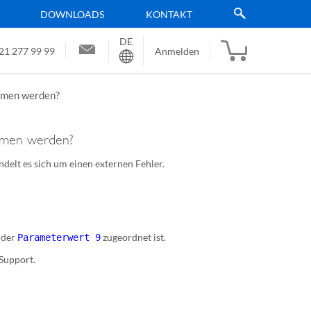
DOWNLOADS
KONTAKT
DE
Sprache
21 277 99 99
Anmelden
mmen werden?
mmen werden?
ndelt es sich um einen externen Fehler.
der
zugeordnet ist.
Parameterwert 9
 Support.