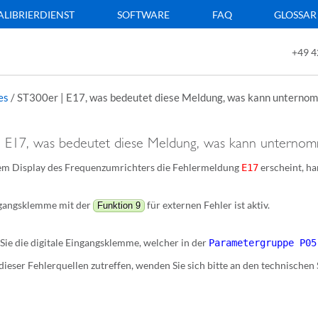
ALIBRIERDIENST
SOFTWARE
FAQ
GLOSSAR
+49 4
es
/
ST300er | E17, was bedeutet diese Meldung, was kann unterno
| E17, was bedeutet diese Meldung, was kann unterno
m Display des Frequenzumrichters die Fehlermeldung
erscheint, ha
E17
ngangsklemme mit der
für externen Fehler ist aktiv.
Funktion 9
Sie die digitale Eingangsklemme, welcher in der
Parametergruppe P05
 dieser Fehlerquellen zutreffen, wenden Sie sich bitte an den technischen