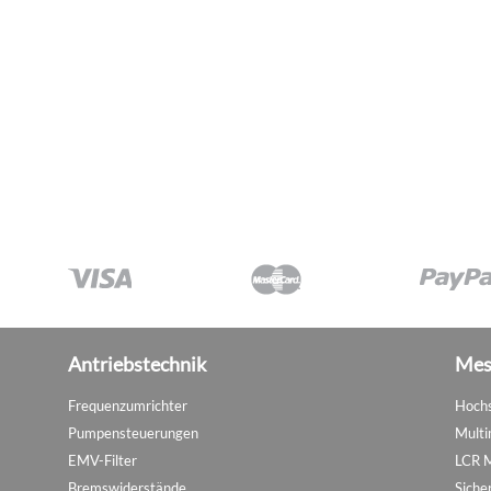
Antriebstechnik
Mes
Frequenzumrichter
Hochs
Pumpensteuerungen
Multi
EMV-Filter
LCR 
Bremswiderstände
Siche