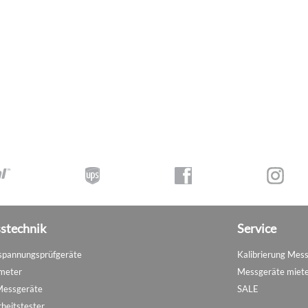
stechnik
Service
pannungsprüfgeräte
Kalibrierung Mes
meter
Messgeräte miet
Messgeräte
SALE
rheitstester